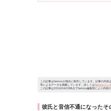
この記事はfamicoが独自に制作しています。記事の内
等によるデータを掲載しています。詳しくは
famicoコ
この記事は2024/04/03時点でfamico編集部によ
彼氏と音信不通になったそ