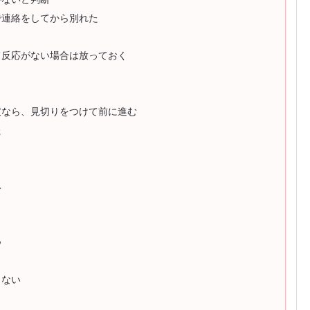
で連絡をしてから別れた
て反応がない場合は放っておく
彼なら、見切りをつけて前に進む
た
み
つ
しない