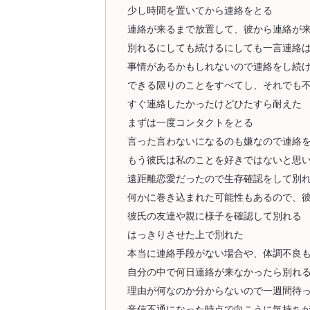
少し時間を置いてから連絡をとる
連絡が来るまで放置して、彼から連絡が
別れるにしても続けるにしても一言連絡
事情があるかもしれないので連絡をし続
できる限りのことをすべてし、それでも
すぐ連絡したかったけどひたすら耐えた
まずは一度コンタクトをとる
言った言わないになるのも嫌なので連絡
もう彼氏は私のことを好きではないと思
遠距離恋愛だったので生存確認をして別
何かに巻き込まれた可能性もあるので、
彼氏の友達や親に様子を確認して別れる
はっきりさせた上で別れた
本当に連絡手段がない場合や、体調不良
自分の中で何日連絡が来なかったら別れ
理由が何なのか分からないので一週間待
音信不通になった時点で向こうに気持ち