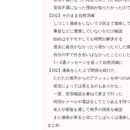
音信不通になった理由が知りたかったの
【2位】そのまま自然消滅
しつこく連絡をしないで３回まで連絡し
事故などに遭遇していないかだけ確認
始めはモヤモヤしても時間が解決する
過去に返信がなかったり遅かったりした
自分の中で付き合いはなかったことにし
1～2通メッセージを送って自然消滅に
【3位】連絡をした上で関係を続けた
ただただ相手からのアクションを待つの
状況によっては堪えるのもありかな…
一度、安否確認を兼ねて家まで行った
何回かメールや電話をしてとりあえず待
友人や家族を通して相手の現状を確認
また連絡が来ると信じてしばらくは連絡
まとめ