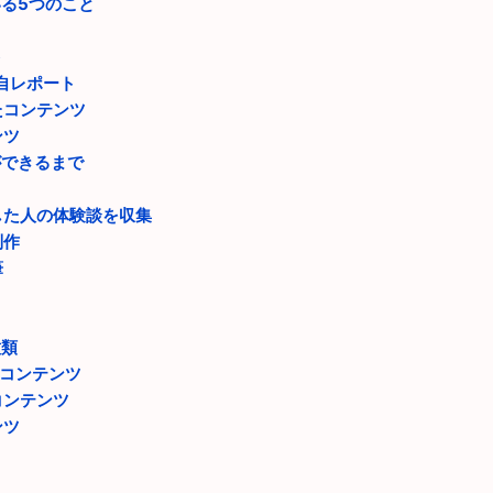
いる5つのこと
ト
独自レポート
たコンテンツ
ンツ
ができるまで
した人の体験談を収集
制作
筆
種類
報コンテンツ
コンテンツ
ンツ
て