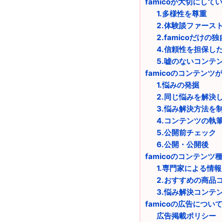
famicoが大切にして
1.多様性を尊重
2.体験談ファース
2.famicoだけの
4.信頼性を担保し
5.嘘のないコンテ
famicoのコンテンツ
1.悩みの発掘
2.同じ悩みを解決
3.悩み解決方法を
4.コンテンツの執
5.公開前チェック
6.公開・公開後
famicoのコンテンツ
1.専門家による情
2.おすすめの商品
3.悩み解決コンテ
famicoの広告につい
広告掲載ポリシー