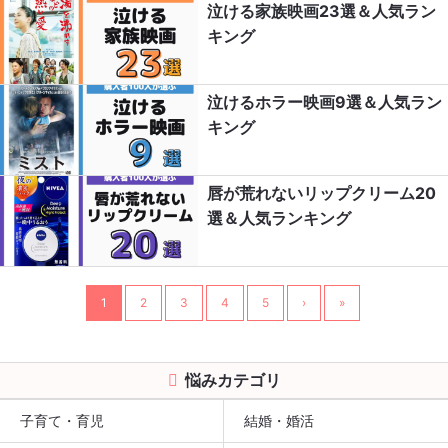
泣ける家族映画23選＆人気ラン
キング
泣けるホラー映画9選＆人気ラン
キング
唇が荒れないリップクリーム20
選＆人気ランキング
1
2
3
4
5
›
»
悩みカテゴリ
子育て・育児
結婚・婚活