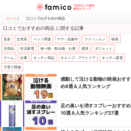
ホーム
/
口コミでおすすめの商品
口コミでおすすめの商品 に関する記事
音楽
文房具
ペット関連
ママ・妊娠中
ファッション
映画
日用品
生活家電
食べ物・飲み物・お酒
寝具
ガジェット
ゲーム
仕事
キッチン用品
キャンプ・アウトドア
キッチン家電
子育て関連
感動して泣ける動物の映画おすす
め9選＆人気ランキング
足の臭いを消すスプレーおすすめ
10選＆人気ランキング27選