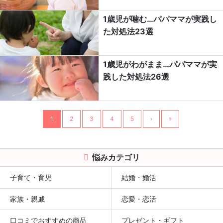
1歳児が噛む…パパママが実践し
た対処法23選
1歳児がわがまま…パパママが実
践した対処法26選
1
2
3
4
5
›
»
悩みカテゴリ
子育て・育児
結婚・婚活
家族・親戚
恋愛・恋活
口コミでおすすめの商品
プレゼント・ギフト