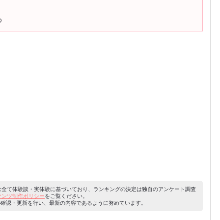
め
容は全て体験談・実体験に基づいており、ランキングの決定は独自のアンケート調査
ンテンツ制作ポリシー
をご覧ください。
り内容の確認・更新を行い、最新の内容であるように努めています。