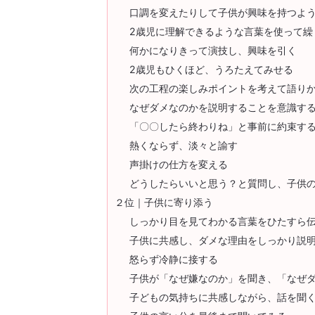
口調を変えたりして子供が興味を持つよ
2歳児に理解できるような言葉を使って繰
何かになりきって演技し、興味を引く
2歳児もひくほど、うろたえてみせる
次の工程の楽しみポイントを考えて語り
なぜダメなのかを説明することを意識す
「〇〇したら終わりね」と事前に約束す
熱くならず、淡々と諭す
声掛けの仕方を変える
どうしたらいいと思う？と質問し、子供
２位｜子供に寄り添う
しっかり目を見てわかる言葉をひたすら
子供に共感し、ダメな理由をしっかり説
怒らず冷静に接する
子供が「なぜ嫌なのか」を聞き、「なぜ
子どもの気持ちに共感しながら、話を聞