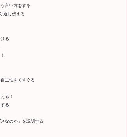
うな言い方をする
り返し伝える
かける
る
る！
の自主性をくすぐる
伝える！
明する
ダメなのか」を説明する
く