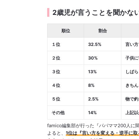
2歳児が言うことを聞かな
順位
割合
１位
32.5%
言い方
２位
30%
子供に
３位
13%
しばら
４位
8%
きちん
５位
2.5%
物で釣
その他
14%
上記以
famico編集部が行った『パパママ200
よると、
1位は『言い方を変える・逆手に取