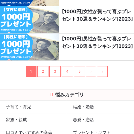
[1000円]女性が貰って喜ぶプレ
ゼント30選＆ランキング[2023]
[1000円]男性が貰って喜ぶプレ
ゼント30選＆ランキング[2023]
1
2
3
4
5
›
»
悩みカテゴリ
子育て・育児
結婚・婚活
家族・親戚
恋愛・恋活
口コミでおすすめの商品
プレゼント・ギフト