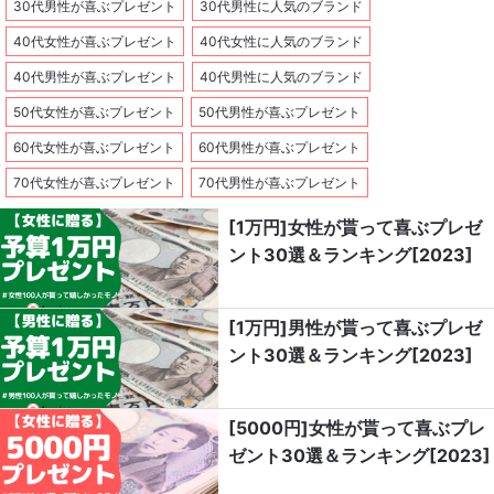
30代男性が喜ぶプレゼント
30代男性に人気のブランド
40代女性が喜ぶプレゼント
40代女性に人気のブランド
40代男性が喜ぶプレゼント
40代男性に人気のブランド
50代女性が喜ぶプレゼント
50代男性が喜ぶプレゼント
60代女性が喜ぶプレゼント
60代男性が喜ぶプレゼント
70代女性が喜ぶプレゼント
70代男性が喜ぶプレゼント
[1万円]女性が貰って喜ぶプレゼ
ント30選＆ランキング[2023]
[1万円]男性が貰って喜ぶプレゼ
ント30選＆ランキング[2023]
[5000円]女性が貰って喜ぶプレ
ゼント30選＆ランキング[2023]