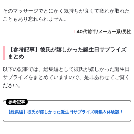
そのマッサージでとにかく気持ちが良くて疲れが取れた
こともあり忘れられません。
40代前半/メーカー系/男性
【参考記事】彼氏が嬉しかった誕生日サプライズ
まとめ
以下の記事では、総集編として彼氏が嬉しかった誕生日
サプライズをまとめていますので、是非あわせてご覧く
ださい。