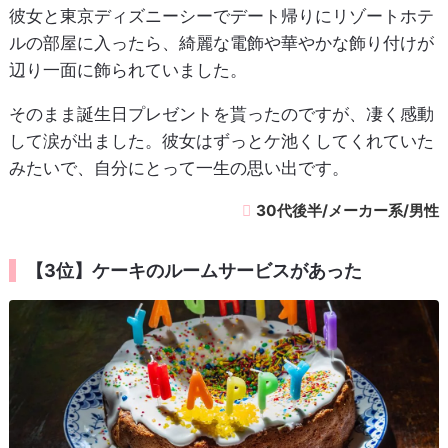
彼女と東京ディズニーシーでデート帰りにリゾートホテ
ルの部屋に入ったら、綺麗な電飾や華やかな飾り付けが
辺り一面に飾られていました。
そのまま誕生日プレゼントを貰ったのですが、凄く感動
して涙が出ました。彼女はずっとケ池くしてくれていた
みたいで、自分にとって一生の思い出です。
30代後半/メーカー系/男性
【3位】ケーキのルームサービスがあった