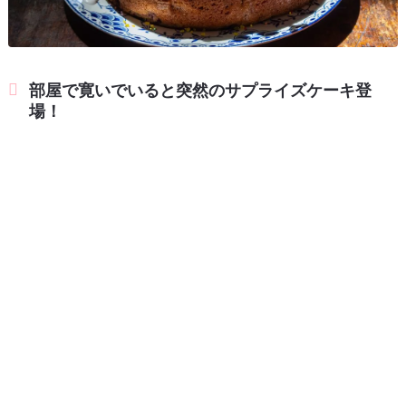
部屋で寛いでいると突然のサプライズケーキ登
場！