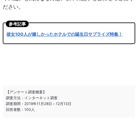
ださい。
【アンケート調査概要】
調査方法：インターネット調査
調査期間：2019年11月28日～12月13日
回答者数：100人