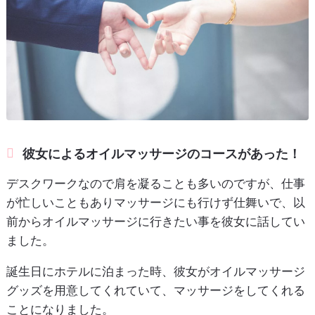
彼女によるオイルマッサージのコースがあった！
デスクワークなので肩を凝ることも多いのですが、仕事
が忙しいこともありマッサージにも行けず仕舞いで、以
前からオイルマッサージに行きたい事を彼女に話してい
ました。
誕生日にホテルに泊まった時、彼女がオイルマッサージ
グッズを用意してくれていて、マッサージをしてくれる
ことになりました。