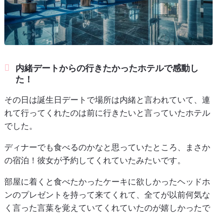
内緒デートからの行きたかったホテルで感動し
た！
その日は誕生日デートで場所は内緒と言われていて、連
れて行ってくれたのは前に行きたいと言っていたホテル
でした。
ディナーでも食べるのかなと思っていたところ、まさか
の宿泊！彼女が予約してくれていたみたいです。
部屋に着くと食べたかったケーキに欲しかったヘッドホ
ンのプレゼントを持って来てくれて、全てが以前何気な
く言った言葉を覚えていてくれていたのが嬉しかったで