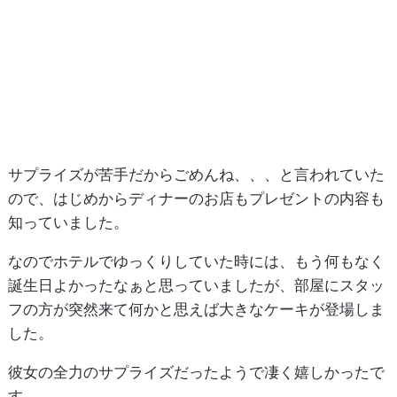
サプライズが苦手だからごめんね、、、と言われていた
ので、はじめからディナーのお店もプレゼントの内容も
知っていました。
なのでホテルでゆっくりしていた時には、もう何もなく
誕生日よかったなぁと思っていましたが、部屋にスタッ
フの方が突然来て何かと思えば大きなケーキが登場しま
した。
彼女の全力のサプライズだったようで凄く嬉しかったで
す。