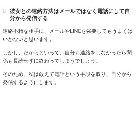
彼女との連絡方法はメールではなく電話にして自
分から発信する
連絡不精な相手に、メールやLINEを強要してもうまくは
いかないと思います。
しかし、だからといって、自分も連絡をしなかったら関
係も長続せずに終わってしまうでしょう。
そのため、私は敢えて電話という手段を取り、自分から
発信するようにします。