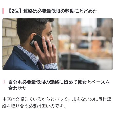
【2位】連絡は必要最低限の頻度にとどめた
自分も必要最低限の連絡に留めて彼女とペースを
合わせた
本来は交際しているからといって、用もないのに毎日連
絡を取り合う必要は無いのです。