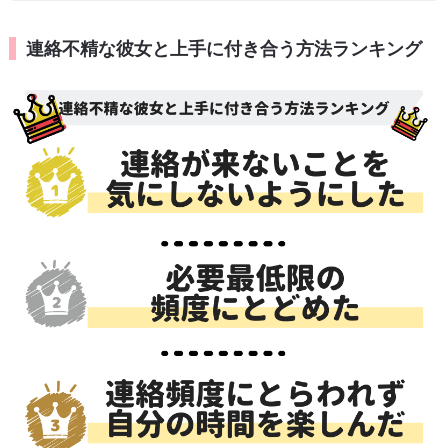
連絡不精な彼女と上手に付き合う方法ランキング