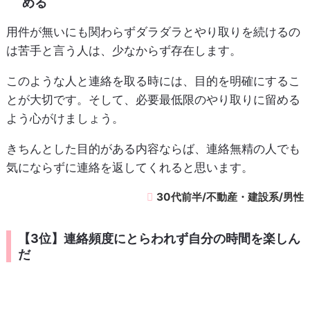
める
用件が無いにも関わらずダラダラとやり取りを続けるの
は苦手と言う人は、少なからず存在します。
このような人と連絡を取る時には、目的を明確にするこ
とが大切です。そして、必要最低限のやり取りに留める
よう心がけましょう。
きちんとした目的がある内容ならば、連絡無精の人でも
気にならずに連絡を返してくれると思います。
30代前半/不動産・建設系/男性
【3位】連絡頻度にとらわれず自分の時間を楽しん
だ