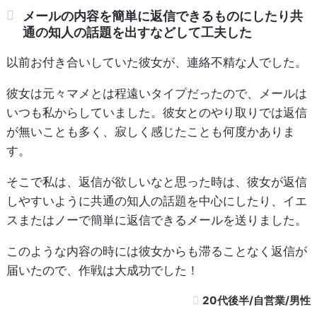
メールの内容を簡単に返信できるものにしたり共
通の知人の話題を出すなどして工夫した
以前お付き合いしていた彼女が、連絡不精な人でした。
彼女は元々マメとは程遠いタイプだったので、メールは
いつも私からしていました。彼女とのやり取りでは返信
が無いことも多く、寂しく感じたことも何度かありま
す。
そこで私は、返信が欲しいなと思った時は、彼女が返信
しやすいように共通の知人の話題を中心にしたり、イエ
スまたはノーで簡単に返信できるメールを送りました。
このような内容の時には彼女からも滞ることなく返信が
届いたので、作戦は大成功でした！
20代後半/自営業/男性