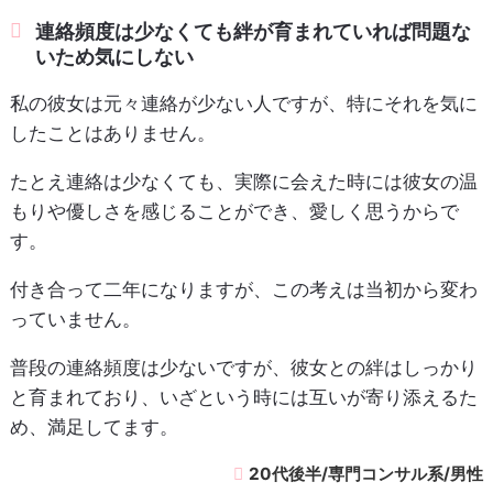
連絡頻度は少なくても絆が育まれていれば問題な
いため気にしない
私の彼女は元々連絡が少ない人ですが、特にそれを気に
したことはありません。
たとえ連絡は少なくても、実際に会えた時には彼女の温
もりや優しさを感じることができ、愛しく思うからで
す。
付き合って二年になりますが、この考えは当初から変わ
っていません。
普段の連絡頻度は少ないですが、彼女との絆はしっかり
と育まれており、いざという時には互いが寄り添えるた
め、満足してます。
20代後半/専門コンサル系/男性