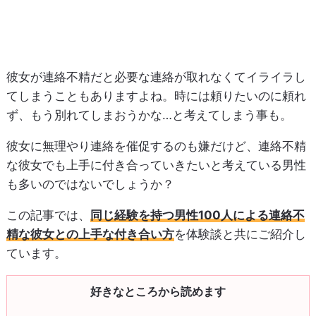
彼女が連絡不精だと必要な連絡が取れなくてイライラし
てしまうこともありますよね。時には頼りたいのに頼れ
ず、もう別れてしまおうかな…と考えてしまう事も。
彼女に無理やり連絡を催促するのも嫌だけど、連絡不精
な彼女でも上手に付き合っていきたいと考えている男性
も多いのではないでしょうか？
この記事では、
同じ経験を持つ男性100人による連絡不
精な彼女との上手な付き合い方
を体験談と共にご紹介し
ています。
好きなところから読めます