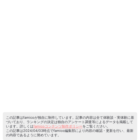
この記事はfamicoが独自に制作しています。記事の内容は全て体験談・実体験に基
づいており、ランキングの決定は独自のアンケート調査等によるデータを掲載して
います。詳しくは
famicoコンテンツ制作ポリシー
をご覧ください。
この記事は2024/04/03時点でfamico編集部により内容の確認・更新を行い、最新
の内容であるように努めています。