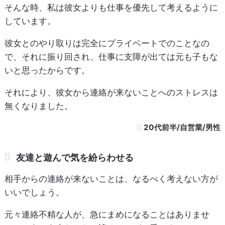
そんな時、私は彼女よりも仕事を優先して考えるように
しています。
彼女とのやり取りは完全にプライベートでのことなの
で、それに振り回され、仕事に支障が出ては元も子もな
いと思ったからです。
それにより、彼女から連絡が来ないことへのストレスは
無くなりました。
20代前半/自営業/男性
友達と遊んで気を紛らわせる
相手からの連絡が来ないことは、なるべく考えない方が
いいでしょう。
元々連絡不精な人が、急にまめになることはありませ