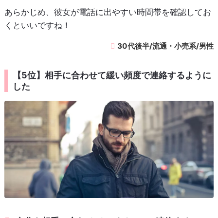
あらかじめ、彼女が電話に出やすい時間帯を確認してお
くといいですね！
30代後半/流通・小売系/男性
【5位】相手に合わせて緩い頻度で連絡するように
した