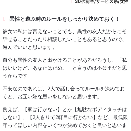
30代前半/サービス系/女性
異性と遊ぶ時のルールをしっかり決めておく！
彼女の私には言えないことでも、異性の友人だからこそ
話せることだったり相談したいこともあると思うので、
遊んでいいと思います。
自分も異性の友人と出かけることがあるだろうし、「私
はいいけど、あなたはだめ。」と言うのは不公平だと思
うからです。
不安なのであれば、2人で話し合ってルールを決めてお
くと、お互い嫌な思いをしないと思います。
例えば、【家は行かない】とか【無駄なボディタッチは
しない】、【2人きりで2軒目に行かない】など、最低限
守ってほしい内容をいくつか決めておくと良いと思いま