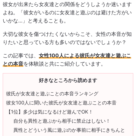
彼女が出来たら女友達との関係をどうしようか迷います
よね。「彼女がいるのに女友達と遊ぶのは避けた方がい
いかな…」と考えることも。
大切な彼女を傷つけたくないからこそ、女性の本音が知
りたいと思っている方も多いのではないでしょうか？
この記事では、
女性100人による彼氏が女友達と遊ぶこ
との本音
を体験談と共にご紹介しています。
好きなところから読めます
彼氏が女友達と遊ぶことの本音ランキング
彼女100人に聞いた彼氏が女友達と遊ぶことの本音
【1位】多少は気になるけど遊んでOK！
自分も異性と遊ぶから相手に禁止はしない！
異性とどういう風に遊ぶのか事前に相手にきちんと