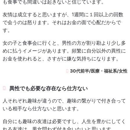
も食事でも間違いは起きないと信じています。
友情は成立すると思いますが、1週間に１回以上の回数
で会うのは怒ります。それはお金の面で心配だからで
す。
女の子と食事会に行くと、男性の方が割り勘より少し多
めに払うイメージがあります。頻繁に自分以外の異性に
お金を使われると、さすがに嫌な気持ちになります。
30代前半/医療・福祉系/女性
異性でも必要な存在なら仕方ない
人それぞれ趣味が違うので、趣味の繋がりで付き合って
いる相手なら仕方ないと思います。
自分にも趣味の友達は必要ですし、人生を豊かにしてく
れる友達は、男女問わず付き合いたいと思います。