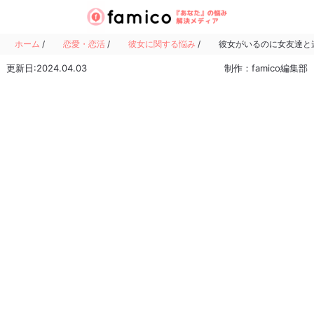
ホーム
/
恋愛・恋活
/
彼女に関する悩み
/
彼女がいるのに女友達と
更新日:2024.04.03
制作：famico編集部