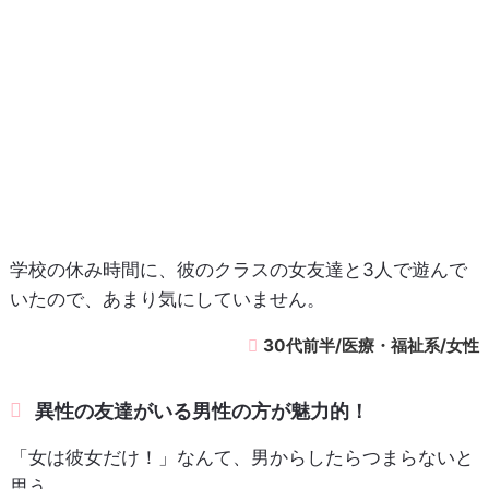
学校の休み時間に、彼のクラスの女友達と3人で遊んで
いたので、あまり気にしていません。
30代前半/医療・福祉系/女性
異性の友達がいる男性の方が魅力的！
「女は彼女だけ！」なんて、男からしたらつまらないと
思う。