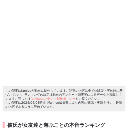
この記事はfamicoが独自に制作しています。記事の内容は全て体験談・実体験に基
づいており、ランキングの決定は独自のアンケート調査等によるデータを掲載して
います。詳しくは
famicoコンテンツ制作ポリシー
をご覧ください。
この記事は2024/04/03時点でfamico編集部により内容の確認・更新を行い、最新
の内容であるように努めています。
彼氏が女友達と遊ぶことの本音ランキング