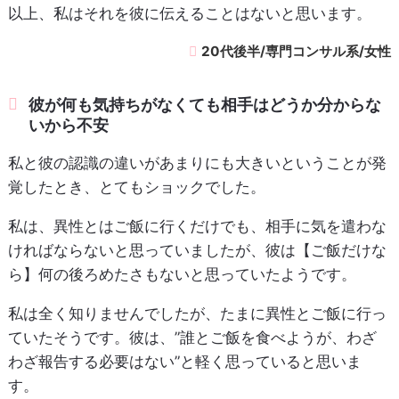
以上、私はそれを彼に伝えることはないと思います。
20代後半/専門コンサル系/女性
彼が何も気持ちがなくても相手はどうか分からな
いから不安
私と彼の認識の違いがあまりにも大きいということが発
覚したとき、とてもショックでした。
私は、異性とはご飯に行くだけでも、相手に気を遣わな
ければならないと思っていましたが、彼は【ご飯だけな
ら】何の後ろめたさもないと思っていたようです。
私は全く知りませんでしたが、たまに異性とご飯に行っ
ていたそうです。彼は、”誰とご飯を食べようが、わざ
わざ報告する必要はない”と軽く思っていると思いま
す。