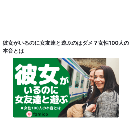
彼女がいるのに女友達と遊ぶのはダメ？女性100人の
本音とは