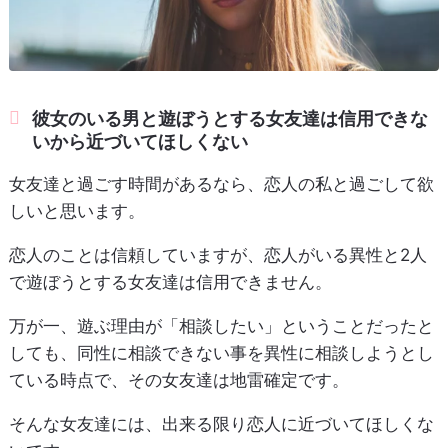
彼女のいる男と遊ぼうとする女友達は信用できな
いから近づいてほしくない
女友達と過ごす時間があるなら、恋人の私と過ごして欲
しいと思います。
恋人のことは信頼していますが、恋人がいる異性と2人
で遊ぼうとする女友達は信用できません。
万が一、遊ぶ理由が「相談したい」ということだったと
しても、同性に相談できない事を異性に相談しようとし
ている時点で、その女友達は地雷確定です。
そんな女友達には、出来る限り恋人に近づいてほしくな