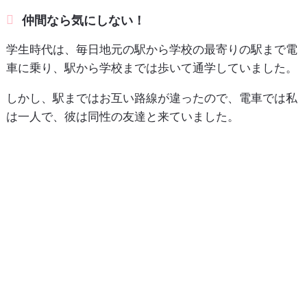
仲間なら気にしない！
学生時代は、毎日地元の駅から学校の最寄りの駅まで電
車に乗り、駅から学校までは歩いて通学していました。
しかし、駅まではお互い路線が違ったので、電車では私
は一人で、彼は同性の友達と来ていました。