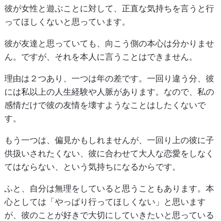
彼が女性と遊ぶことに対して、正直な気持ちを言うと行
ってほしくないと思っています。
彼が友達と思っていても、向こう側の本心は分かりませ
ん。ですが、それを本人に言うことはできません。
理由は２つあり、一つは年の差です。一回り違う分、彼
には私以上の人生経験や人脈があります。なので、私の
感情だけで彼の友情を壊すようなことはしたくないで
す。
もう一つは、偏見かもしれませんが、一回り上の彼に子
供扱いされたくない、彼に合わせて大人な恋愛をしなく
てはならない、という気持ちになるからです。
ふと、自分は無理をしていると思うこともあります。本
心としては「やっぱり行ってほしくない」と思います
が、彼のことが好きで大切にしていきたいと思っている