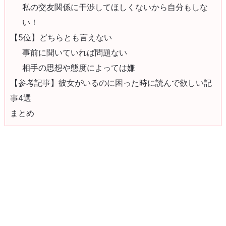
私の交友関係に干渉してほしくないから自分もしな
い！
【5位】どちらとも言えない
事前に聞いていれば問題ない
相手の思想や態度によっては嫌
【参考記事】彼女がいるのに困った時に読んで欲しい記
事4選
まとめ