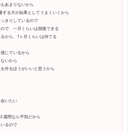
由もあまりないから
慢する方が結果としてうまくいくから
はっきりしているので
るので、一月くらいは我慢できる
るから、1ヶ月くらいは待てる
と感じているから
くないから
境を作るほうがいいと思うから
ら
は会いたい
３週間なら平気だから
ているので