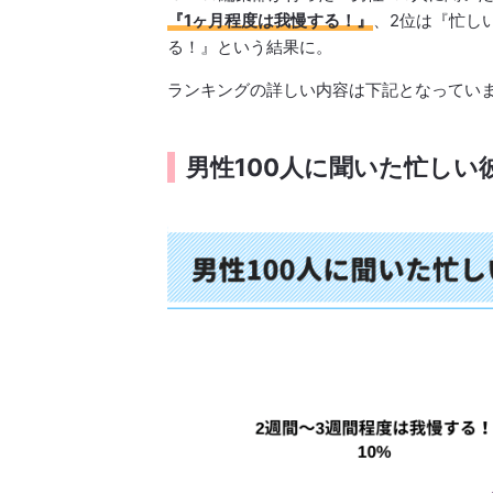
『1ヶ月程度は我慢する！』
、2位は『忙し
る！』という結果に。
ランキングの詳しい内容は下記となってい
男性100人に聞いた忙し