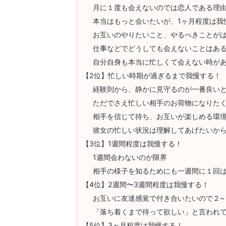
月に１度も会えないのでは恋人である理
本当はもっと会いたいが、1ヶ月程度は我
お互いのやりたいこと、やるべきことが
仕事などでどうしても会えないことはあ
自分自身も本当に忙しくて会えない時があ
【2位】忙しい時期が過ぎるまで我慢する！
経験則から、静かに見守るのが一番良い
ただでさえ忙しい相手のお荷物になりた
相手を信じて待ち、お互いが楽しめる環
彼女の忙しい状況は理解してあげたいか
【3位】1週間程度は我慢する！
1週間会わないのが限界
相手の様子を知るためにも一週間に１回
【4位】2週間〜3週間程度は我慢する！
お互いに友達感覚で付き合いたいので２~
「落ち着くまで待って欲しい」と言われ
【5位】3ヶ月程度は我慢する！