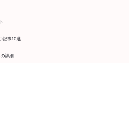
ト
記事10選
トの詳細