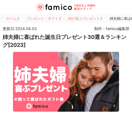
ホーム
/
プレゼント・ギフト
/
姉が喜ぶプレゼント
/
姉夫婦に喜ばれ
更新日:2024.04.03
制作：famico編集部
姉夫婦に喜ばれた誕生日プレゼント30選＆ランキン
グ[2023]