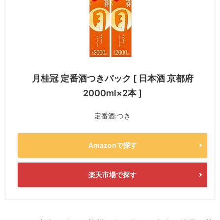
月桂冠 定番酒つきパック [ 日本酒 京都府
2000ml×2本 ]
定番酒:つき
Amazonで探す
楽天市場で探す