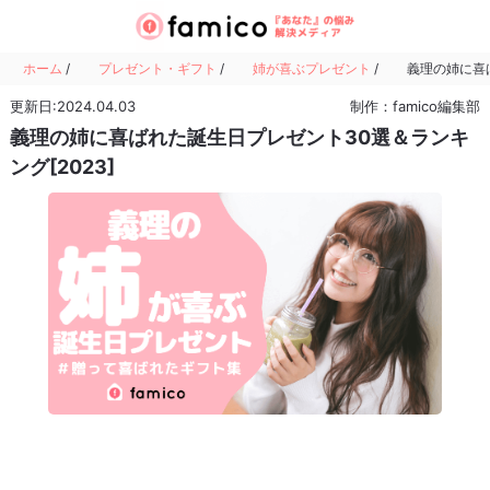
ホーム
/
プレゼント・ギフト
/
姉が喜ぶプレゼント
/
義理の姉に喜ば
更新日:2024.04.03
制作：famico編集部
義理の姉に喜ばれた誕生日プレゼント30選＆ランキ
ング[2023]