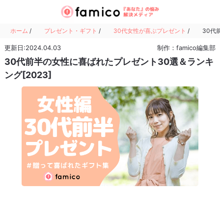
ホーム
/
プレゼント・ギフト
/
30代女性が喜ぶプレゼント
/
30代
更新日:2024.04.03
制作：famico編集部
30代前半の女性に喜ばれたプレゼント30選＆ランキ
ング[2023]