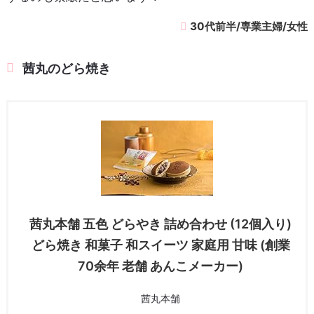
30代前半/専業主婦/女性
茜丸のどら焼き
茜丸本舗 五色 どらやき 詰め合わせ (12個入り)
どら焼き 和菓子 和スイーツ 家庭用 甘味 (創業
70余年 老舗 あんこメーカー)
茜丸本舗