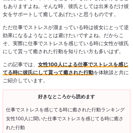
もありますよね。そんな時、彼氏としては出来るだけ彼
女をサポートして癒してあげたいと思うものです。
ただ仕事でストレスが溜まっている時は彼女にとって逆
効果になるようなことは避けたいですよね。だからこ
そ、実際に仕事でストレスを感じている時に女性が彼氏
にして貰って癒された行動を知りたい方も多いはず。
この記事では、
女性100人による仕事でストレスを感じ
てる時に彼氏にして貰って癒された行動
を体験談と共に
ご紹介しています。
好きなところから読めます
仕事でストレスを感じてる時に癒された行動ランキング
女性100人に聞いた仕事でストレスを感じてる時に癒さ
れた行動