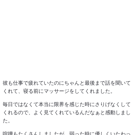
彼も仕事で疲れていたのにちゃんと最後まで話を聞いて
くれて、寝る前にマッサージをしてくれました。
毎日ではなくて本当に限界を感じた時にさりげなくして
くれるので、よく見てくれているんだなぁと感動しまし
た。
喧嘩もたくさんしましたが、弱った時に優しくいたわっ