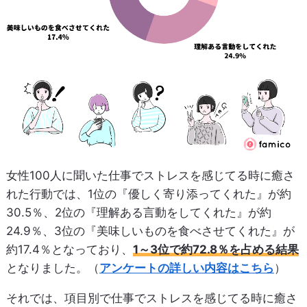
女性100人に聞いた仕事でストレスを感じてる時に癒さ
れた行動では、1位の『優しく寄り添ってくれた』が約
30.5％、2位の『理解ある言動をしてくれた』が約
24.9％、3位の『美味しいものを食べさせてくれた』が
約17.4％となっており、
1～3位で約72.8％を占める結果
となりました。（
アンケートの詳しい内容はこちら
）
それでは、項目別で仕事でストレスを感じてる時に癒さ