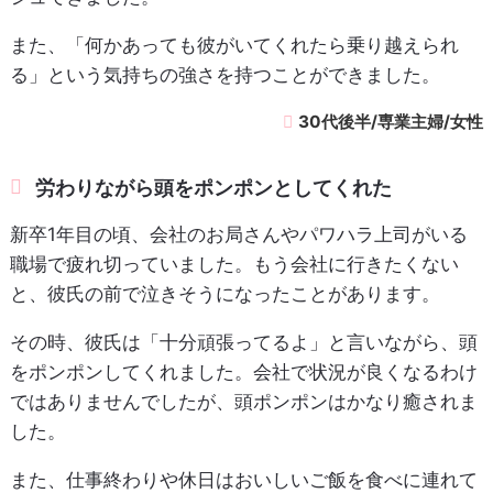
また、「何かあっても彼がいてくれたら乗り越えられ
る」という気持ちの強さを持つことができました。
30代後半/専業主婦/女性
労わりながら頭をポンポンとしてくれた
新卒1年目の頃、会社のお局さんやパワハラ上司がいる
職場で疲れ切っていました。もう会社に行きたくない
と、彼氏の前で泣きそうになったことがあります。
その時、彼氏は「十分頑張ってるよ」と言いながら、頭
をポンポンしてくれました。会社で状況が良くなるわけ
ではありませんでしたが、頭ポンポンはかなり癒されま
した。
また、仕事終わりや休日はおいしいご飯を食べに連れて