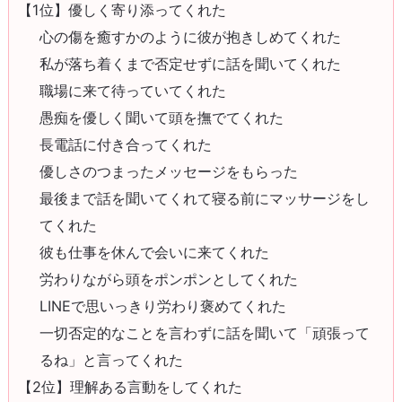
【1位】優しく寄り添ってくれた
心の傷を癒すかのように彼が抱きしめてくれた
私が落ち着くまで否定せずに話を聞いてくれた
職場に来て待っていてくれた
愚痴を優しく聞いて頭を撫でてくれた
長電話に付き合ってくれた
優しさのつまったメッセージをもらった
最後まで話を聞いてくれて寝る前にマッサージをし
てくれた
彼も仕事を休んで会いに来てくれた
労わりながら頭をポンポンとしてくれた
LINEで思いっきり労わり褒めてくれた
一切否定的なことを言わずに話を聞いて「頑張って
るね」と言ってくれた
【2位】理解ある言動をしてくれた