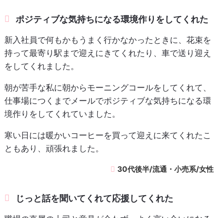
ポジティブな気持ちになる環境作りをしてくれた
新入社員で何もかもうまく行かなかったときに、花束を
持って最寄り駅まで迎えにきてくれたり、車で送り迎え
をしてくれました。
朝が苦手な私に朝からモーニングコールをしてくれて、
仕事場につくまでメールでポジティブな気持ちになる環
境作りをしてくれていました。
寒い日には暖かいコーヒーを買って迎えに来てくれたこ
ともあり、頑張れました。
30代後半/流通・小売系/女性
じっと話を聞いてくれて応援してくれた