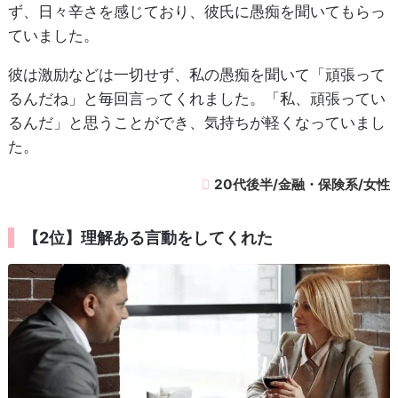
ず、日々辛さを感じており、彼氏に愚痴を聞いてもらっ
ていました。
彼は激励などは一切せず、私の愚痴を聞いて「頑張って
るんだね」と毎回言ってくれました。「私、頑張ってい
るんだ」と思うことができ、気持ちが軽くなっていまし
た。
20代後半/金融・保険系/女性
【2位】理解ある言動をしてくれた