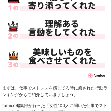
まずは、仕事でストレスを感じてる時に癒された行動ラ
ンキングからご紹介していきましょう。
famico編集部が行った『女性100人に聞いた仕事でスト