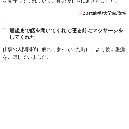
を見守ってくれていて、彼の優しさに癒されました。
20代前半/大学生/女性
最後まで話を聞いてくれて寝る前にマッサージを
してくれた
仕事の人間関係に疲れて参っていた時に、よく彼に愚痴
をこぼしていました。