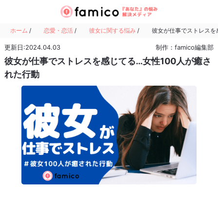
ホーム
/
恋愛・恋活
/
彼女に関する悩み
/
彼女が仕事でストレスを感
更新日:2024.04.03
制作：famico編集部
彼女が仕事でストレスを感じてる…女性100人が癒さ
れた行動