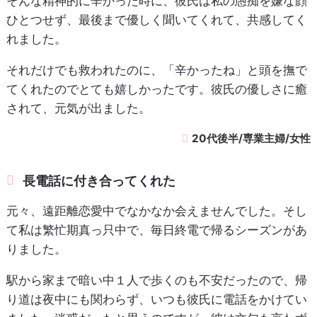
そんな精神的に辛かった時に、彼氏は私の愚痴を嫌な顔
ひとつせず、最後まで優しく聞いてくれて、共感してく
れました。
それだけでも救われたのに、「辛かったね」と頭を撫で
てくれたのでとても嬉しかったです。彼氏の優しさに癒
されて、元気が出ました。
20代後半/専業主婦/女性
長電話に付き合ってくれた
元々、遠距離恋愛中でなかなか会えませんでした。そし
て私は繁忙期真っ只中で、毎日終電で帰るシーズンがあ
りました。
駅から家まで暗い中１人で歩くのも不安だったので、帰
り道は夜中にも関わらず、いつも彼氏に電話をかけてい