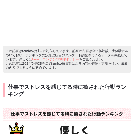
この記事はfamicoが独自に制作しています。記事の内容は全て体験談・実体験に基
づいており、ランキングの決定は独自のアンケート調査等によるデータを掲載して
います。詳しくは
famicoコンテンツ制作ポリシー
をご覧ください。
この記事は2024/04/03時点でfamico編集部により内容の確認・更新を行い、最新
の内容であるように努めています。
仕事でストレスを感じてる時に癒された行動ラン
キング