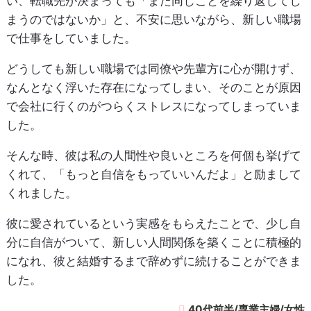
い、転職先が決まっても「また同じことを繰り返してし
まうのではないか」と、不安に思いながら、新しい職場
で仕事をしていました。
どうしても新しい職場では同僚や先輩方に心が開けず、
なんとなく浮いた存在になってしまい、そのことが原因
で会社に行くのがつらくストレスになってしまっていま
した。
そんな時、彼は私の人間性や良いところを何個も挙げて
くれて、「もっと自信をもっていいんだよ」と励まして
くれました。
彼に愛されているという実感をもらえたことで、少し自
分に自信がついて、新しい人間関係を築くことに積極的
になれ、彼と結婚するまで辞めずに続けることができま
した。
40代前半/専業主婦/女性