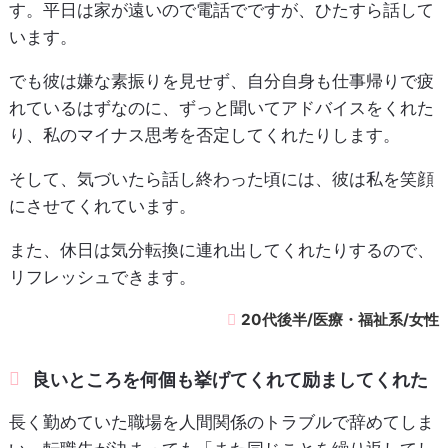
す。平日は家が遠いので電話でですが、ひたすら話して
います。
でも彼は嫌な素振りを見せず、自分自身も仕事帰りで疲
れているはずなのに、ずっと聞いてアドバイスをくれた
り、私のマイナス思考を否定してくれたりします。
そして、気づいたら話し終わった頃には、彼は私を笑顔
にさせてくれています。
また、休日は気分転換に連れ出してくれたりするので、
リフレッシュできます。
20代後半/医療・福祉系/女性
良いところを何個も挙げてくれて励ましてくれた
長く勤めていた職場を人間関係のトラブルで辞めてしま