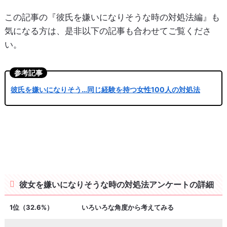
この記事の『彼氏を嫌いになりそうな時の対処法編』も
気になる方は、是非以下の記事も合わせてご覧くださ
い。
彼女を嫌いになりそうな時の対処法アンケートの詳細
1位（32.6%）
いろいろな角度から考えてみる