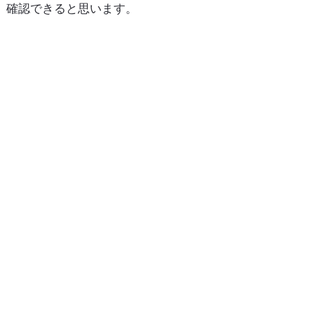
確認できると思います。