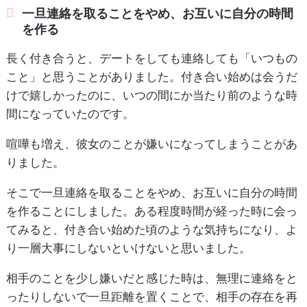
一旦連絡を取ることをやめ、お互いに自分の時間
を作る
長く付き合うと、デートをしても連絡しても「いつもの
こと」と思うことがありました。付き合い始めは会うだ
けで嬉しかったのに、いつの間にか当たり前のような時
間になっていたのです。
喧嘩も増え、彼女のことが嫌いになってしまうことがあ
りました。
そこで一旦連絡を取ることをやめ、お互いに自分の時間
を作ることにしました。ある程度時間が経った時に会っ
てみると、付き合い始めた頃のような気持ちになり、よ
り一層大事にしないといけないと思いました。
相手のことを少し嫌いだと感じた時は、無理に連絡をと
ったりしないで一旦距離を置くことで、相手の存在を再