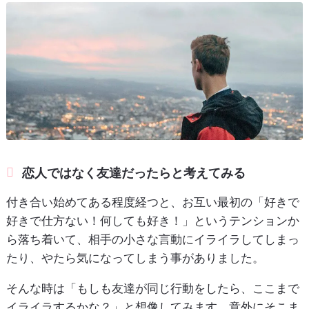
恋人ではなく友達だったらと考えてみる
付き合い始めてある程度経つと、お互い最初の「好きで
好きで仕方ない！何しても好き！」というテンションか
ら落ち着いて、相手の小さな言動にイライラしてしまっ
たり、やたら気になってしまう事がありました。
そんな時は「もしも友達が同じ行動をしたら、ここまで
イライラするかな？」と想像してみます。意外にそこま