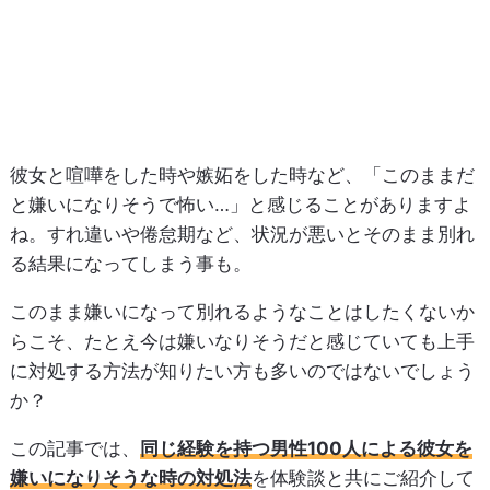
彼女と喧嘩をした時や嫉妬をした時など、「このままだ
と嫌いになりそうで怖い…」と感じることがありますよ
ね。すれ違いや倦怠期など、状況が悪いとそのまま別れ
る結果になってしまう事も。
このまま嫌いになって別れるようなことはしたくないか
らこそ、たとえ今は嫌いなりそうだと感じていても上手
に対処する方法が知りたい方も多いのではないでしょう
か？
この記事では、
同じ経験を持つ男性100人による彼女を
嫌いになりそうな時の対処法
を体験談と共にご紹介して