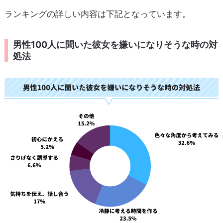
ランキングの詳しい内容は下記となっています。
男性100人に聞いた彼女を嫌いになりそうな時の対
処法