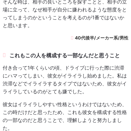
そんな時は、相手の良いところを探すことと、相手の立
場に立って、なぜ相手が自分に嫌われるような態度をと
ってしまうのかということを考えるのが1番ではないか
と思います。
40代後半/メーカー系/男性
これもこの人を構成する一部なんだと思うこと
付き合って1年くらいの頃、ドライブに行った際に渋滞
にハマってしまい、彼女がイライラし始めました。私は
渋滞などでイライラするタイプではないため、彼女がイ
ライラしているのがとても嫌でした。
彼女はイライラしやすい性格というわけではないため、
この時だけだと思ったため、これも彼女を構成する性格
の一部なのだと思うことで、理解しようと努力しまし
た。