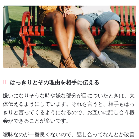
はっきりとその理由を相手に伝える
嫌いになりそうな時や嫌な部分が目についたときは、大
体伝えるようにしています。それを言うと、相手もはっ
きりと言ってくるようになるので、お互いに話し合う機
会ができることが多いです。
曖昧なのが一番良くないので、話し合ってなんとか改善