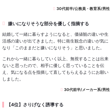
30代前半/公務員・教育系/男性
嫌いになりそうな部分を優しく指摘する
結婚して一緒に暮らすようになると、価値観の違いや生
活感の違いが出てきました。特に衛生観念の違いが気に
なり「このままだと嫌いになりそう」と思いました。
これから一緒に暮らしていく以上、無視することは出来
ないと思ったので、相手に優しく思っていることを伝
え、気になる点を指摘して直してもらえるようにお願い
しました。
30代前半/メーカー系/男性
【4位】さりげなく誘導する