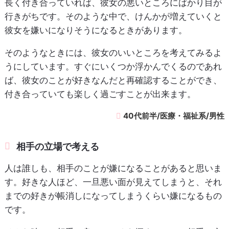
長く付き合っていれば、彼女の悪いところにばかり目が
行きがちです。そのような中で、けんかが増えていくと
彼女を嫌いになりそうになるときがあります。
そのようなときには、彼女のいいところを考えてみるよ
うにしています。すぐにいくつか浮かんでくるのであれ
ば、彼女のことが好きなんだと再確認することができ、
付き合っていても楽しく過ごすことが出来ます。
40代前半/医療・福祉系/男性
相手の立場で考える
人は誰しも、相手のことが嫌になることがあると思いま
す。好きな人ほど、一旦悪い面が見えてしまうと、それ
までの好きが帳消しになってしまうくらい嫌になるもの
です。