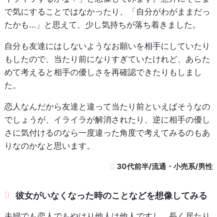
で気にすることではなかったり、「自分がわがままだっ
たかも…」と思えて、少し気持ちが落ち着きました。
自分も友達にはしないようなお願いを相手にしていたり
もしたので、当たり前になりすぎていたけれど、あらた
めて考えると相手の優しさを再確認できたりもしまし
た。
恋人なんだから友達と違って当たり前といえばそうなの
でしょうが、イライラが解消されたり、逆に相手の優し
さに気付けるのなら一度違った角度で考えてみるのもあ
りなのかなと思います。
30代前半/流通・小売系/男性
彼女がいなくなった時のことなどを想像してみる
夫婦でも恋人でもやはり他人は他人ですし、長く居たり