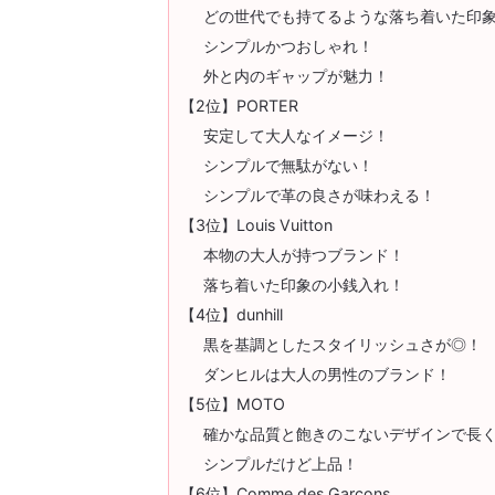
どの世代でも持てるような落ち着いた印
シンプルかつおしゃれ！
外と内のギャップが魅力！
【2位】PORTER
安定して大人なイメージ！
シンプルで無駄がない！
シンプルで革の良さが味わえる！
【3位】Louis Vuitton
本物の大人が持つブランド！
落ち着いた印象の小銭入れ！
【4位】dunhill
黒を基調としたスタイリッシュさが◎！
ダンヒルは大人の男性のブランド！
【5位】MOTO
確かな品質と飽きのこないデザインで長
シンプルだけど上品！
【6位】Comme des Garcons