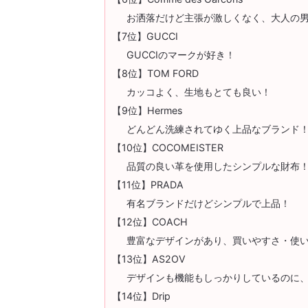
お洒落だけど主張が激しくなく、大人の
【7位】GUCCI
GUCCIのマークが好き！
【8位】TOM FORD
カッコよく、生地もとても良い！
【9位】Hermes
どんどん洗練されてゆく上品なブランド
【10位】COCOMEISTER
品質の良い革を使用したシンプルな財布
【11位】PRADA
有名ブランドだけどシンプルで上品！
【12位】COACH
豊富なデザインがあり、買いやすさ・使
【13位】AS2OV
デザインも機能もしっかりしているのに
【14位】Drip