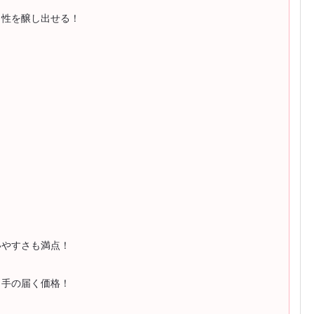
男性を醸し出せる！
！
！
いやすさも満点！
、手の届く価格！