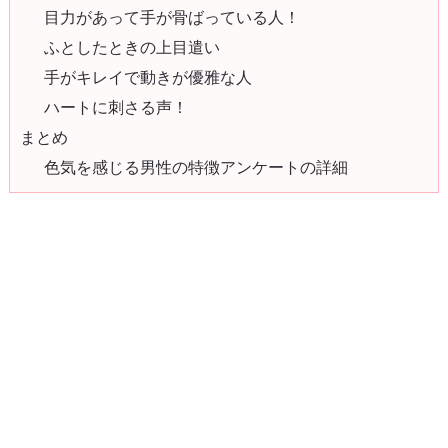
目力があって手が骨ばっている人！
ふとしたときの上目遣い
手がキレイで動きが優雅な人
ハートに刺さる声！
まとめ
色気を感じる男性の特徴アンケートの詳細