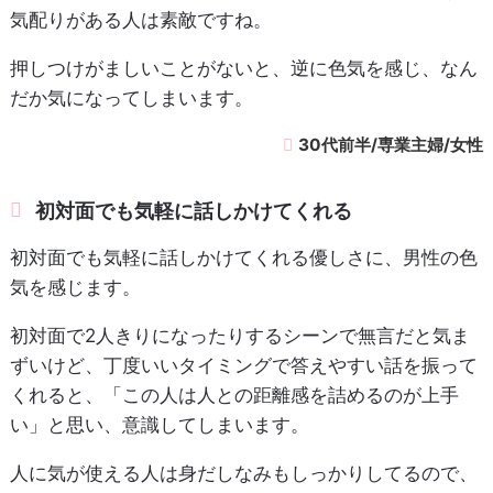
気配りがある人は素敵ですね。
押しつけがましいことがないと、逆に色気を感じ、なん
だか気になってしまいます。
30代前半/専業主婦/女性
初対面でも気軽に話しかけてくれる
初対面でも気軽に話しかけてくれる優しさに、男性の色
気を感じます。
初対面で2人きりになったりするシーンで無言だと気ま
ずいけど、丁度いいタイミングで答えやすい話を振って
くれると、「この人は人との距離感を詰めるのが上手
い」と思い、意識してしまいます。
人に気が使える人は身だしなみもしっかりしてるので、