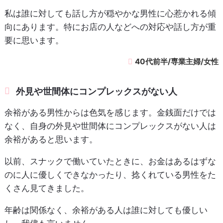
私は誰に対しても話し方が穏やかな男性に心惹かれる傾
向にあります。特にお店の人などへの対応や話し方が重
要に思います。
40代前半/専業主婦/女性
外見や世間体にコンプレックスがない人
余裕がある男性からは色気を感じます。金銭面だけでは
なく、自身の外見や世間体にコンプレックスがない人は
余裕があると思います。
以前、スナックで働いていたときに、お金はあるはずな
のに人に優しくできなかったり、捻くれている男性をた
くさん見てきました。
年齢は関係なく、余裕がある人は誰に対しても優しい