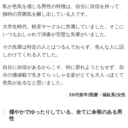
私が色気を感じる男性の特徴は、自分に自信を持って、
独特の雰囲気を醸し出している人です。
大学生時代、軽音サークルに所属していました。そこに
いつもおしゃれで演奏が完璧な先輩がいました。
その先輩は特定の人とはつるんでおらず、色んな人に話
しかけてくれる人でした。
自分に自信があるからこそ、特に群れようともせず、自
分の価値観で生きてらっしゃる姿がとても大人っぽくて
色気があるなと思いました。
20代前半/医療・福祉系/女性
穏やかでゆったりしている、全てに余裕のある男
性