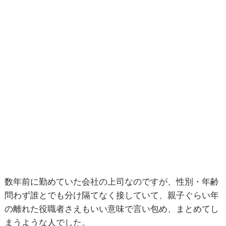
数年前に勤めていた会社の上司なのですが、性別・年齢
問わず誰とでも分け隔てなく接していて、親子ぐらい年
の離れた役職者さえもいい意味で言い包め、まとめてし
まうような人でした。