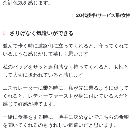
余計色気を感じます。
20代後半/サービス系/女性
さりげなく気遣いができる
並んで歩く時に道路側に立ってくれると、守ってくれて
いるような感じがして嬉しく思います。
私のバッグをサッと違和感なく持ってくれると、女性と
して大切に扱われていると感じます。
エスカレーターに乗る時に、私が先に乗るように促して
くれると、レディーファーストが身に付いている人だと
感じて好感が持てます。
一緒に食事をする時に、勝手に決めないでこちらの希望
を聞いてくれるのもうれしい気遣いだと思います。