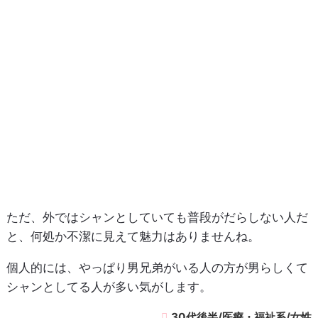
ただ、外ではシャンとしていても普段がだらしない人だ
と、何処か不潔に見えて魅力はありませんね。
個人的には、やっぱり男兄弟がいる人の方が男らしくて
シャンとしてる人が多い気がします。
30代後半/医療・福祉系/女性