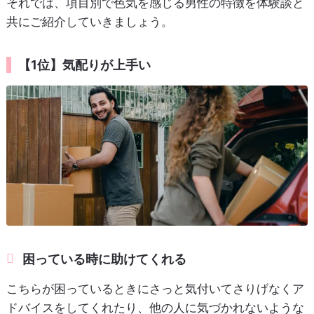
それでは、項目別で色気を感じる男性の特徴を体験談と
共にご紹介していきましょう。
【1位】気配りが上手い
困っている時に助けてくれる
こちらが困っているときにさっと気付いてさりげなくア
ドバイスをしてくれたり、他の人に気づかれないような