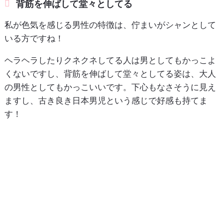
背筋を伸ばして堂々としてる
私が色気を感じる男性の特徴は、佇まいがシャンとして
いる方ですね！
ヘラヘラしたりクネクネしてる人は男としてもかっこよ
くないですし、背筋を伸ばして堂々としてる姿は、大人
の男性としてもかっこいいです。下心もなさそうに見え
ますし、古き良き日本男児という感じで好感も持てま
す！