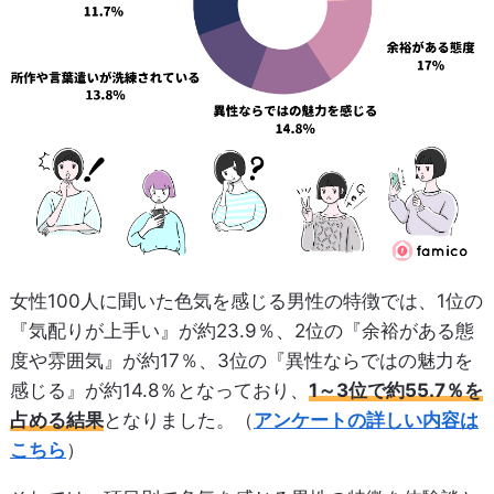
女性100人に聞いた色気を感じる男性の特徴では、1位の
『気配りが上手い』が約23.9％、2位の『余裕がある態
度や雰囲気』が約17％、3位の『異性ならではの魅力を
感じる』が約14.8％となっており、
1～3位で約55.7％を
占める結果
となりました。（
アンケートの詳しい内容は
こちら
）