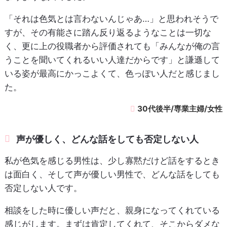
「それは色気とは言わないんじゃあ…」と思われそうで
すが、その有能さに踏ん反り返るようなことは一切な
く、更に上の役職者から評価されても「みんなが俺の言
うことを聞いてくれるいい人達だからです」と謙遜して
いる姿が最高にかっこよくて、色っぽい人だと感じまし
た。
30代後半/専業主婦/女性
声が優しく、どんな話をしても否定しない人
私が色気を感じる男性は、少し寡黙だけど話をするとき
は面白く、そして声が優しい男性で、どんな話をしても
否定しない人です。
相談をした時に優しい声だと、親身になってくれている
感じがします。まずは肯定してくれて、そこからダメな