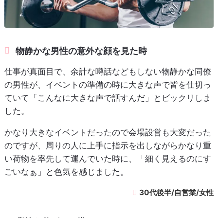
物静かな男性の意外な顔を見た時
仕事が真面目で、余計な噂話などもしない物静かな同僚
の男性が、イベントの準備の時に大きな声で皆を仕切っ
ていて「こんなに大きな声で話すんだ」とビックリしま
した。
かなり大きなイベントだったので会場設営も大変だった
のですが、周りの人に上手に指示を出しながらかなり重
い荷物を率先して運んでいた時に、「細く見えるのにす
ごいなぁ」と色気を感じました。
30代後半/自営業/女性