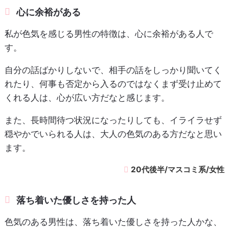
心に余裕がある
私が色気を感じる男性の特徴は、心に余裕がある人で
す。
自分の話ばかりしないで、相手の話をしっかり聞いてく
れたり、何事も否定から入るのではなくまず受け止めて
くれる人は、心が広い方だなと感じます。
また、長時間待つ状況になったりしても、イライラせず
穏やかでいられる人は、大人の色気のある方だなと思い
ます。
20代後半/マスコミ系/女性
落ち着いた優しさを持った人
色気のある男性は、落ち着いた優しさを持った人かな、