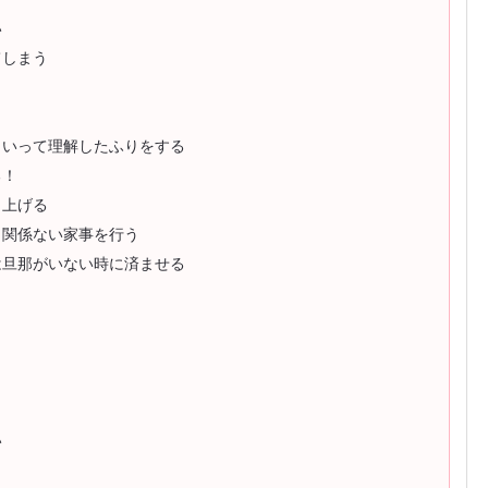
い
てしまう
といって理解したふりをする
る！
り上げる
く関係ない家事を行う
は旦那がいない時に済ませる
！
い