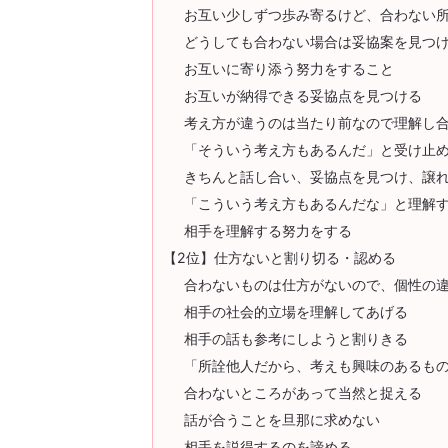
お互い少しずつ歩み寄るけど、合わない
どうしても合わない場合は妥協案を見つ
お互いに寄り添う努力をすること
お互いが納得できる妥協点を見つける
考え方が違うのは当たり前なので理解し
「そういう考え方もあるんだ」と受け止
きちんと話し合い、妥協点を見つけ、譲
「こういう考え方もあるんだな」と理解
相手を理解する努力をする
【2位】仕方ないと割り切る・認める
合わないものは仕方がないので、個性の
相手の社会的立場を理解してあげる
相手の話も参考にしようと割りきる
「所詮他人だから、考えも興味のあるも
合わないところがあって当然と捉える
話が合うことを旦那に求めない
相手を説得するのを諦める