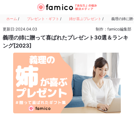
ホーム
/
プレゼント・ギフト
/
姉が喜ぶプレゼント
/
義理の姉に贈っ
更新日:2024.04.03
制作：famico編集部
義理の姉に贈って喜ばれたプレゼント30選＆ランキ
ング[2023]