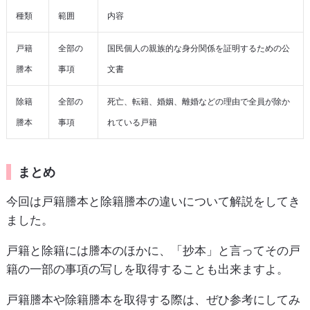
種類
範囲
内容
戸籍
全部の
国民個人の親族的な身分関係を証明するための公
謄本
事項
文書
除籍
全部の
死亡、転籍、婚姻、離婚などの理由で全員が除か
謄本
事項
れている戸籍
まとめ
今回は戸籍謄本と除籍謄本の違いについて解説をしてき
ました。
戸籍と除籍には謄本のほかに、「抄本」と言ってその戸
籍の一部の事項の写しを取得することも出来ますよ。
戸籍謄本や除籍謄本を取得する際は、ぜひ参考にしてみ