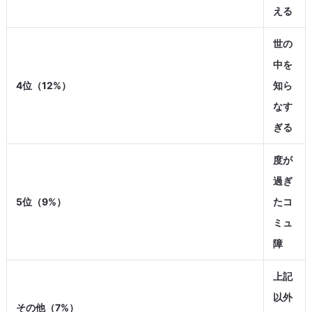
える
世の
中を
4位（12%）
知ら
なす
ぎる
度が
過ぎ
5位（9%）
たコ
ミュ
障
上記
以外
その他（7%）