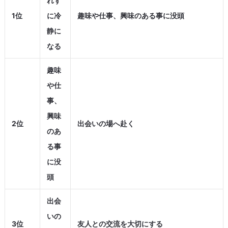
れず
1位
に冷
趣味や仕事、興味のある事に没頭
静に
なる
趣味
や仕
事、
興味
2位
出会いの場へ赴く
のあ
る事
に没
頭
出会
いの
3位
友人との交流を大切にする