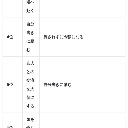
場へ
赴く
自分
磨き
4位
流されずに冷静になる
に励
む
友人
との
交流
5位
自分磨きに励む
を大
切に
する
気を
6位
紛ら
–