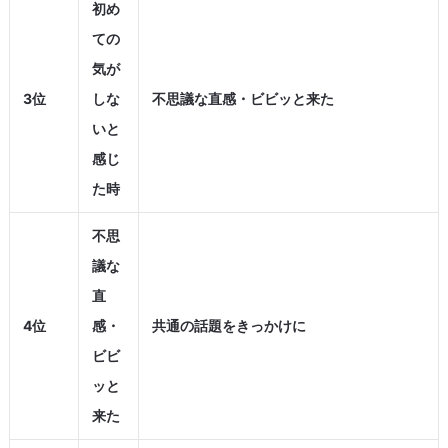
初め
ての
気が
3位
しな
不思議な直感・ビビッと来た
いと
感じ
た時
不思
議な
直
4位
感・
共通の話題をきっかけに
ビビ
ッと
来た