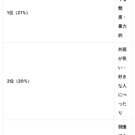
態
1位（21%）
度・
暴力
的
外面
が良
い・
好き
2位（20%）
な人
にべ
った
り
我慢