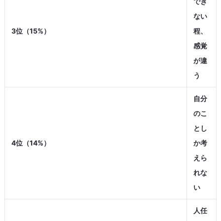
でき
ない
3位（15%）
程、
感覚
が違
う
自分
のこ
とし
4位（14%）
か考
えら
れな
い
人任