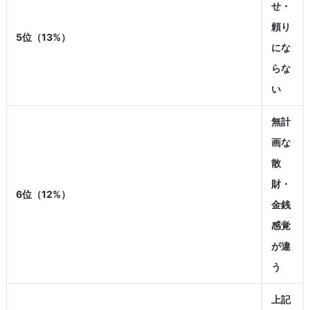
せ・
頼り
5位（13%）
にな
らな
い
無計
画な
散
財・
6位（12%）
金銭
感覚
が違
う
上記