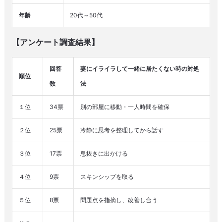
年齢
20代～50代
【アンケート調査結果】
回答
妻にイライラして一緒に居たくない時の対処
順位
数
法
１位
34票
別の部屋に移動・一人時間を確保
２位
25票
冷静に思考を整理してから話す
３位
17票
息抜きに出かける
４位
9票
スキンシップを取る
５位
8票
問題点を指摘し、改善し合う