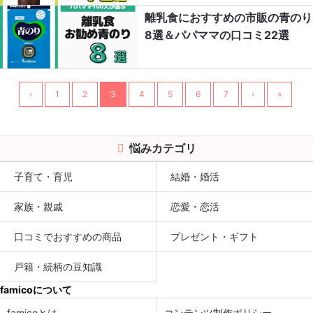
離乳食におすすめの市販の青のり
8選＆パパママの口コミ22選
‹
1
2
3
4
5
6
7
›
»
悩みカテゴリ
子育て・育児
結婚・婚活
家族・親戚
恋愛・恋活
口コミでおすすめの商品
プレゼント・ギフト
戸籍・続柄の豆知識
famicoについて
famicoとは
コンテンツ制作ポリシー