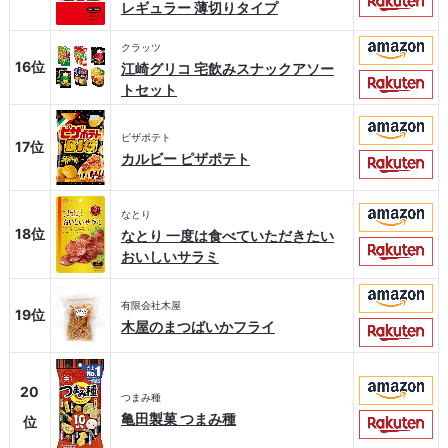
レギュラー 薄切りタイプ
クラッツ
16位
江崎グリコ 宅飲みスナックアソー
トセット
ピザポテト
17位
カルビー ピザポテト
なとり
18位
なとり 一度は食べていただきたい
おいしいサラミ
有限会社木屋
19位
木屋のまつばいかフライ
20
つまみ種
亀田製菓 つまみ種
位