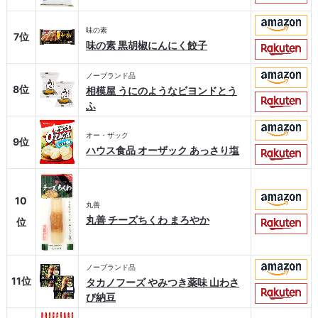
味の素
7位
味の素 黒胡椒にんにく餃子
ノーブランド品
8位
相模屋 うにのようなビヨンドとう
ふ
オー・ザック
9位
ハウス食品 オーザック あっさり塩
10
丸善
丸善 チーズちくわ まろやか
位
ノーブランド品
11位
タカノフーズ やみつき薬味 山わさ
び納豆