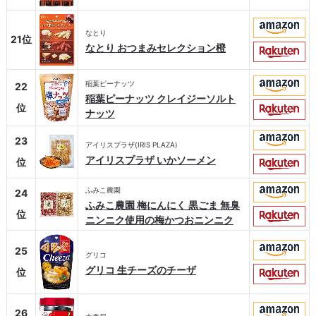
なとり
21位
なとり おつまみセレクション橙
稲葉ピーナッツ
22
稲葉ピーナッツ クレイジーソルト
位
ナッツ
23
アイリスプラザ(IRIS PLAZA)
アイリスプラザ いかソーメン
位
ふみこ農園
24
ふみこ農園 梅にんにく 黒ごま 無臭
位
ニンニク使用の梅かつおニンニク
25
グリコ
グリコ 生チーズのチーザ
位
26