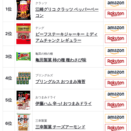
クラッツ
1位
江崎グリコ クラッツ ペッパーベー
コン
テング
2位
ビーフステーキジャーキー ミディ
アムチャンク レギュラー
亀田の柿の種
3位
亀田製菓 柿の種 種わさび味
プリングルズ
4位
プリングルス おつまみ海苔
おつまみドライ
5位
伊藤ハム 辛っ! おつまみドライ
三幸製菓
6位
三幸製菓 チーズアーモンド