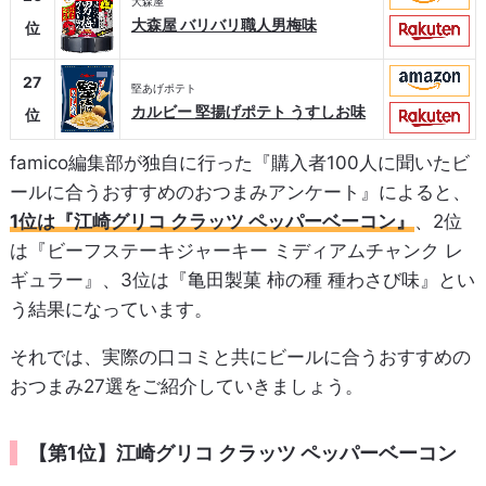
大森屋
大森屋 バリバリ職人男梅味
位
27
堅あげポテト
カルビー 堅揚げポテト うすしお味
位
famico編集部が独自に行った『購入者100人に聞いたビ
ールに合うおすすめのおつまみアンケート』によると、
1位は『江崎グリコ クラッツ ペッパーベーコン』
、2位
は『ビーフステーキジャーキー ミディアムチャンク レ
ギュラー』、3位は『亀田製菓 柿の種 種わさび味』とい
う結果になっています。
それでは、実際の口コミと共にビールに合うおすすめの
おつまみ27選をご紹介していきましょう。
【第1位】江崎グリコ クラッツ ペッパーベーコン