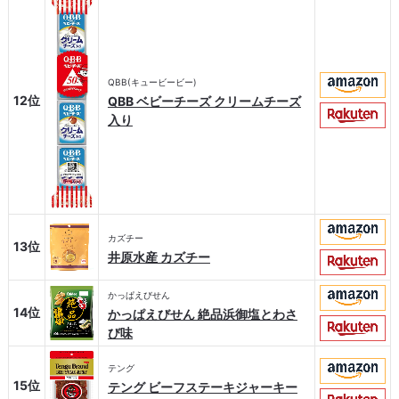
QBB(キュービービー)
12位
QBB ベビーチーズ クリームチーズ
入り
カズチー
13位
井原水産 カズチー
かっぱえびせん
14位
かっぱえびせん 絶品浜御塩とわさ
び味
テング
15位
テング ビーフステーキジャーキー