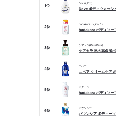
Dove(ダヴ)
1位
Dove ボディウォッ
hadakara(ハダカラ)
2位
hadakara ボディ
ケアセラ(CareCera)
3位
ケアセラ 泡の高保湿
ニベア
4位
ニベア クリームケア 
ハダカラ
5位
hadakara ボディ
バウンシア
6位
バウンシア ボディー