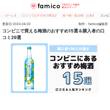
ホーム
/
口コミでおすすめの商品
/
食べ物・飲み物・お酒
/
コンビ
更新日:2024.04.03
制作：famico編集部
コンビニで買える梅酒のおすすめ15選＆購入者の口
コミ29選