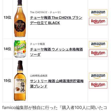
The CHOYA(ザ・チョーヤ)
13位
チョーヤ梅酒 The CHOYA ブラン
デー仕立て BLACK
チョーヤ梅酒
14位
チョーヤ梅酒 ウメッシュ本格梅酒
ソーダ
山崎樽熟成梅酒
15位
サントリー 梅酒 山崎蒸溜所貯蔵梅
酒ブレンド
famico編集部が独自に行った『購入者100人に聞いたコ