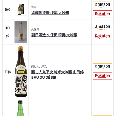
渓流
9位
遠藤酒造場 渓流 大吟醸
10
久保田
朝日酒造 久保田 翠壽 大吟醸
位
醸し人九平次
11位
醸し人九平次 純米大吟醸 山田錦
EAU DU DÉSIR