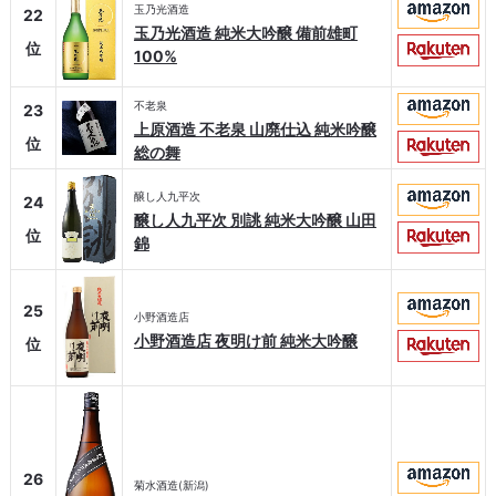
玉乃光酒造
22
玉乃光酒造 純米大吟醸 備前雄町
位
100%
不老泉
23
上原酒造 不老泉 山廃仕込 純米吟醸
位
総の舞
醸し人九平次
24
醸し人九平次 別誂 純米大吟醸 山田
位
錦
25
小野酒造店
小野酒造店 夜明け前 純米大吟醸
位
26
菊水酒造(新潟)