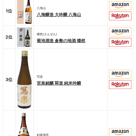
八海山
1位
‎八海醸造 大吟醸 八海山
燦然(さんぜん)
2位
菊池酒造 倉敷の地酒 燦然
写楽
3位
宮泉銘醸 冩楽 純米吟醸
剣菱酒造