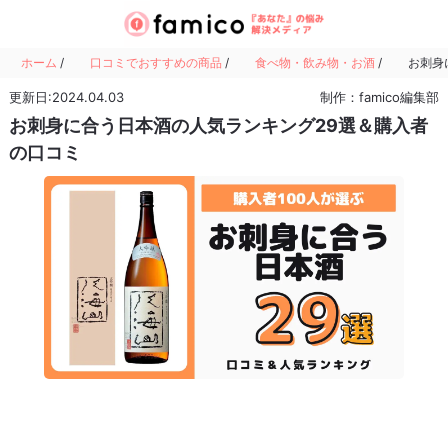
ホーム
/
口コミでおすすめの商品
/
食べ物・飲み物・お酒
/
お刺身
更新日:2024.04.03
制作：famico編集部
お刺身に合う日本酒の人気ランキング29選＆購入者
の口コミ