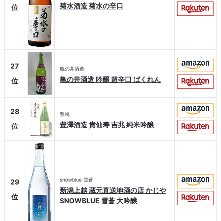
菊水酒造 菊水の辛口
位
27
亀の井酒造
亀の井酒造 吟醸 超辛口 ばくれん
位
28
豊祝
‎豊澤酒造 貴仙寿 吉兆 純米吟醸
位
snowblue 雪蒼
29
新潟上越 蔵元直送地酒の店 かじや
位
SNOWBLUE 雪蒼 大吟醸