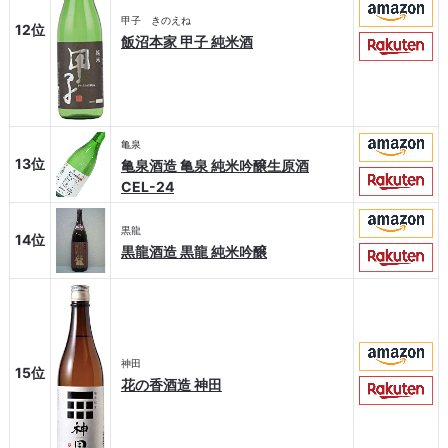
甲子 きのえね
12位
飯沼本家 甲子 純米酒
亀泉
13位
亀泉酒造 亀泉 純米吟醸生原酒
CEL-24
黒龍
14位
黒龍酒造 黒龍 純米吟醸
神田
15位
花の香酒造 神田