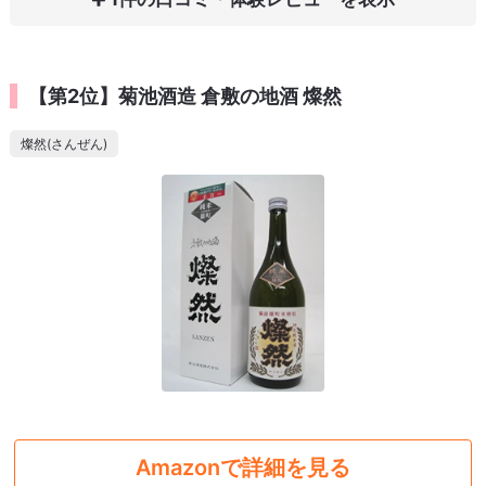
【第2位】菊池酒造 倉敷の地酒 燦然
燦然(さんぜん)
Amazonで詳細を見る