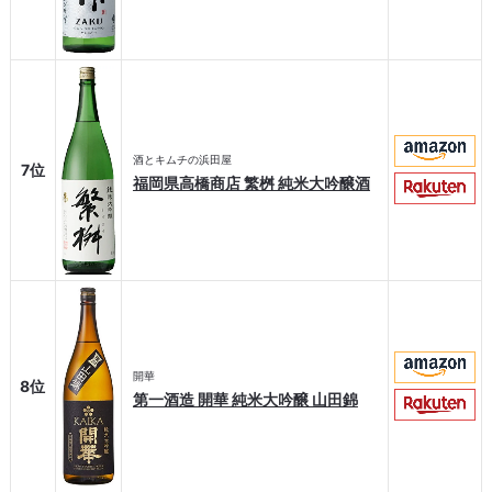
酒とキムチの浜田屋
7位
福岡県高橋商店 繁桝 純米大吟醸酒
開華
8位
第一酒造 開華 純米大吟醸 山田錦