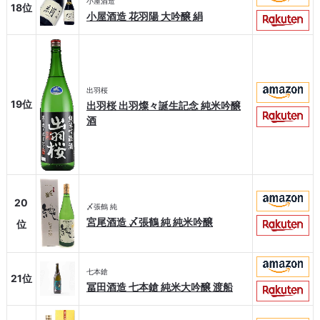
小屋酒造
18位
小屋酒造 花羽陽 大吟醸 絹
出羽桜
19位
出羽桜 出羽燦々誕生記念 純米吟醸
酒
20
〆張鶴 純
宮尾酒造 〆張鶴 純 純米吟醸
位
七本鎗
21位
冨田酒造 七本鎗 純米大吟醸 渡船