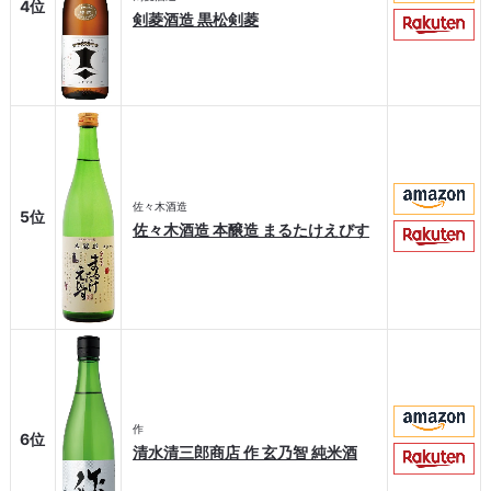
4位
剣菱酒造 黒松剣菱
佐々木酒造
5位
佐々木酒造 本醸造 まるたけえびす
作
6位
清水清三郎商店 作 玄乃智 純米酒