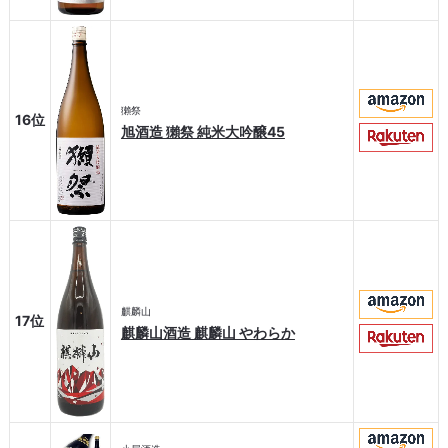
獺祭
16位
旭酒造 獺祭 純米大吟醸45
麒麟山
17位
麒麟山酒造 麒麟山 やわらか