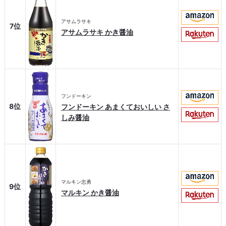
アサムラサキ
7位
アサムラサキ かき醤油
フンドーキン
8位
フンドーキン あまくておいしい さ
しみ醤油
マルキン忠勇
9位
マルキン かき醤油