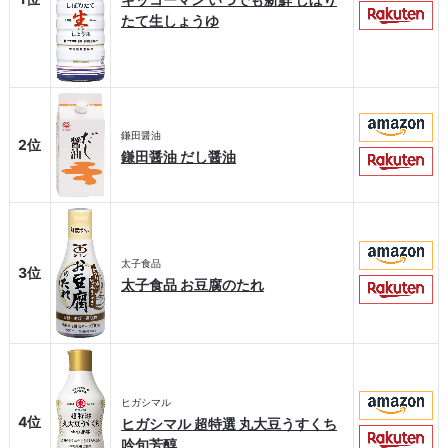
たて生しょうゆ
鎌田醤油
2位
鎌田醤油 だし醤油
太子食品
3位
太子食品 お豆腐のたれ
ヒガシマル
4位
ヒガシマル 超特選 丸大豆うすくち
吟旬芳醇