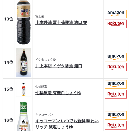
富士菊
13位
山本醤油 冨士菊醤油 濃口 並
イゲタしょうゆ
14位
井上本店 イゲタ醤油 濃口
七福醸造
15位
七福醸造 有機白しょうゆ
キッコーマン
16位
キッコーマン いつでも新鮮 味わい
リッチ 減塩しょうゆ