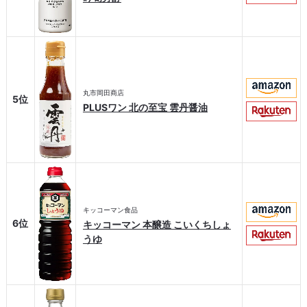
丸市岡田商店
5位
PLUSワン 北の至宝 雲丹醤油
キッコーマン食品
6位
キッコーマン 本醸造 こいくちしょ
うゆ