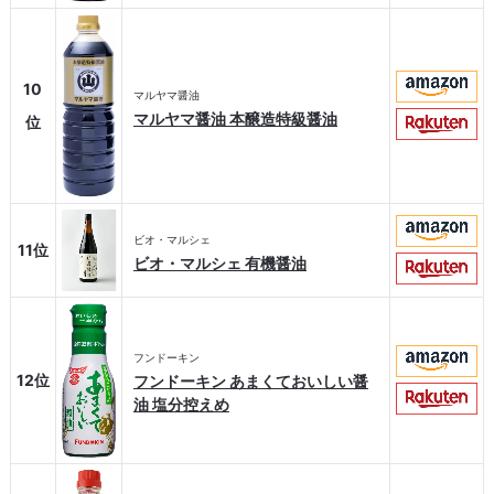
10
マルヤマ醤油
マルヤマ醤油 本醸造特級醤油
位
ビオ・マルシェ
11位
ビオ・マルシェ 有機醤油
フンドーキン
12位
フンドーキン あまくておいしい醤
油 塩分控えめ