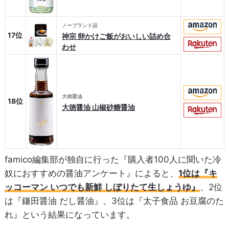
ノーブランド品
17位
神宗 卵かけご飯がおいしい詰め合
わせ
大徳醤油
18位
大徳醤油 山椒砂糖醤油
famico編集部が独自に行った『購入者100人に聞いた冷
奴におすすめの醤油アンケート』によると、
1位は『キ
ッコーマン いつでも新鮮 しぼりたて生しょうゆ』
、2位
は『鎌田醤油 だし醤油』、3位は『太子食品 お豆腐のた
れ』という結果になっています。