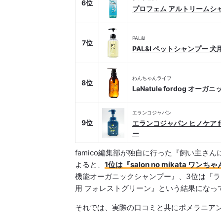
6位
プロフェム アルトリームシ
PAL&I
7位
PAL&I ペットシャンプー 犬
わんちゃんライフ
8位
‎LaNatule fordog オ
エランコジャパン
9位
エランコジャパン ヒノケア 
ー
famico編集部が独自に行った『飼い主
よると、
1位は『salon no mikata ワ
機能オーガニックシャンプー』、3位は『ラ
用 フォレストグリーン』という結果になっ
それでは、実際の口コミと共にポメラニア