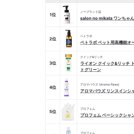
ノーブランド品
1位
salon no mikata ワ
ペトラボ
2位
ペトラボ ペット用高機能オ
クイック&リッチ
3位
ライオン クイック&リッチ 
トグリーン
アロマパウズ (Aroma Paws)
4位
アロマパウズ リンスインシ
プロフェム
5位
プロフェム ベーシックシャ
プロフェム