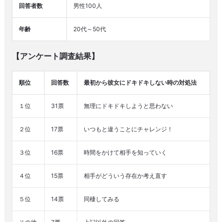
回答者数
男性100人
年齢
20代～50代
【アンケート調査結果】
順位
回答数
最初から彼女にドキドキしない時の対処法
１位
31票
無理にドキドキしようと思わない
２位
17票
いつもと違うことにチャレンジ！
３位
16票
時間をかけて相手を知っていく
４位
15票
相手がどういう存在か考え直す
５位
14票
同棲してみる