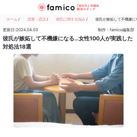
ホーム
/
恋愛・恋活
/
彼氏に関する悩み
/
彼氏が嫉妬して不機嫌にな
更新日:2024.04.03
制作：famico編集部
彼氏が嫉妬して不機嫌になる…女性100人が実践した
対処法18選