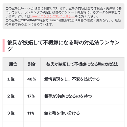
この記事はfamicoが独自に制作しています。記事の内容は全て体験談・実体験に基
づいており、ランキングの決定は独自のアンケート調査等によるデータを掲載して
います。詳しくは
famicoコンテンツ制作ポリシー
をご覧ください。
この記事は2024/04/03時点でfamico編集部により内容の確認・更新を行い、最新
の内容であるように努めています。
彼氏が嫉妬して不機嫌になる時の対処法ランキン
グ
順位
割合
彼氏が嫉妬して不機嫌になる時の対処法
１位
40%
愛情表現をし、不安を払拭する
２位
17%
相手が冷静になるのを待つ
３位
11%
飴と鞭を使い分ける