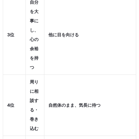
自分
を大
事に
し、
3位
他に目を向ける
心の
余裕
を持
つ
周り
に相
談す
4位
自然体のまま、気長に待つ
る・
巻き
込む