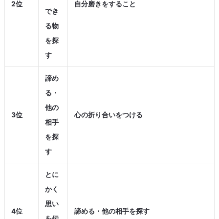
2位
自分磨きをすること
でき
る物
を探
す
諦め
る・
他の
3位
心の折り合いをつける
相手
を探
す
とに
かく
思い
4位
諦める・他の相手を探す
を伝