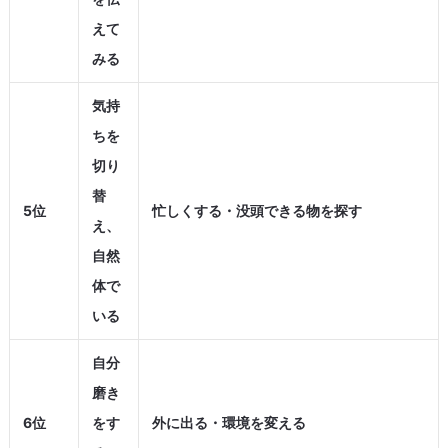
えて
みる
気持
ちを
切り
替
5位
忙しくする・没頭できる物を探す
え、
自然
体で
いる
自分
磨き
6位
をす
外に出る・環境を変える