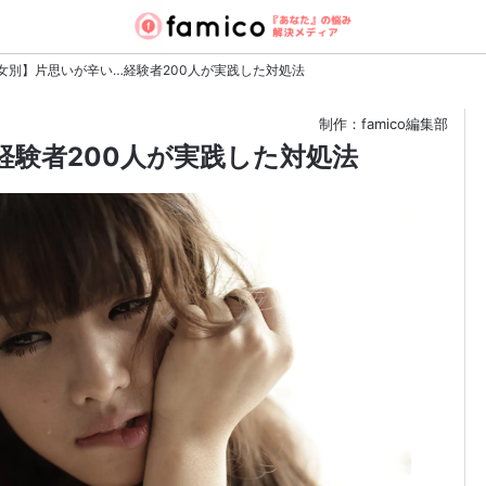
女別】片思いが辛い…経験者200人が実践した対処法
制作：famico編集部
経験者200人が実践した対処法