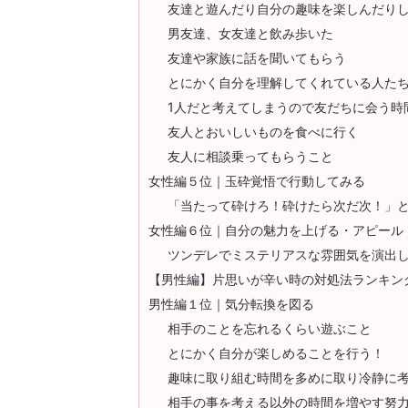
友達と遊んだり自分の趣味を楽しんだり
男友達、女友達と飲み歩いた
友達や家族に話を聞いてもらう
とにかく自分を理解してくれている人た
1人だと考えてしまうので友だちに会う時
友人とおいしいものを食べに行く
友人に相談乗ってもらうこと
女性編５位｜玉砕覚悟で行動してみる
「当たって砕けろ！砕けたら次だ次！」
女性編６位｜自分の魅力を上げる・アピール
ツンデレでミステリアスな雰囲気を演出
【男性編】片思いが辛い時の対処法ランキン
男性編１位｜気分転換を図る
相手のことを忘れるくらい遊ぶこと
とにかく自分が楽しめることを行う！
趣味に取り組む時間を多めに取り冷静に
相手の事を考える以外の時間を増やす努