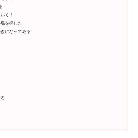
る
にいく！
の場を探した
好きになってみる
する