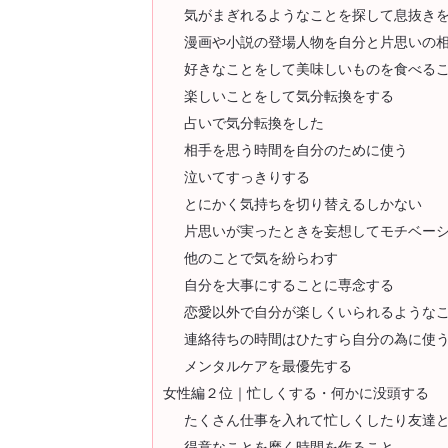
気がまぎれるようなことを探して息抜き
漫画や小説の登場人物を自分と片思いの
好きなことをして美味しいものを食べる
楽しいことをして気分転換をする
占いで気分転換をした
相手を思う時間を自分のために使う
泣いてすっきりする
とにかく気持ちを切り替えるしかない
片思いが実ったときを妄想してモチベー
他のことで気を紛らわす
自分を大事にすることに専念する
恋愛以外で自分が楽しくいられるような
連絡待ちの時間はひたすら自分の為に使
メンタルケアを最優先する
女性編２位｜忙しくする・何かに没頭する
たくさん仕事を入れて忙しくしたり友達
得意なことを磨く時間を作ること