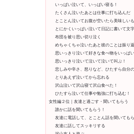
いっぱい泣いて、いっぱい寝る！
たくさん泣いたあとは仕事に打ち込んだ
とことん泣いてお腹が空いたら美味しい
とにかくいっぱい泣いて日記に書いて文
布団を被り思い切り泣く
めちゃくちゃ泣いたあと彼のことは振り
思いっきり泣いて好きな食べ物をいっぱ
思いっきり泣いて泣いて泣いて叫ぶ！
悲しみや辛さ、怒りなど、ひたすら自分
とりあえず泣いてから忘れる
沢山泣いて沢山寝て沢山食べた！
ひたすら泣いて仕事や勉強に打ち込む！
女性編２位｜友達と過ごす・聞いてもらう
誰かに話を聞いてもらう！
友達に電話して、とことん話を聞いても
友達に話してスッキリする
沢山友人と遊ぶ