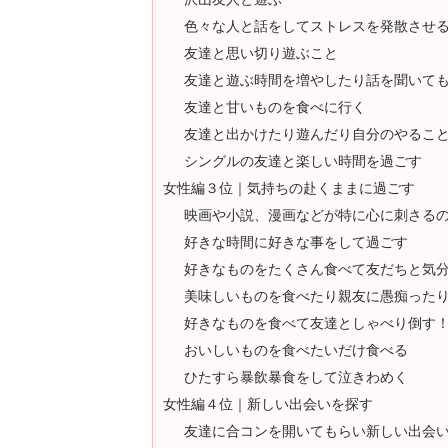
色々な人と話をしてストレスを発散させ
友達と思い切り遊ぶこと
友達と遊ぶ時間を増やしたり話を聞いて
友達と甘いものを食べに行く
友達と出かけたり遊んだり自分のやるこ
シングルの友達と楽しい時間を過ごす
女性編３位｜気持ちの赴くままに過ごす
映画や小説、漫画などが特に心に刺さる
好きな時間に好きな事をして過ごす
好きなものをたくさん食べて友だちと気
美味しいものを食べたり親友に愚痴った
好きなものを食べて友達としゃべり倒す
おいしいものを食べたいだけ食べる
ひたすら暴飲暴食をして泣きわめく
女性編４位｜新しい出会いを探す
友達に合コンを開いてもらい新しい出会