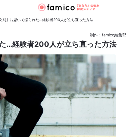
女別】片思いで振られた…経験者200人が立ち直った方法
制作：famico編集部
た…経験者200人が立ち直った方法