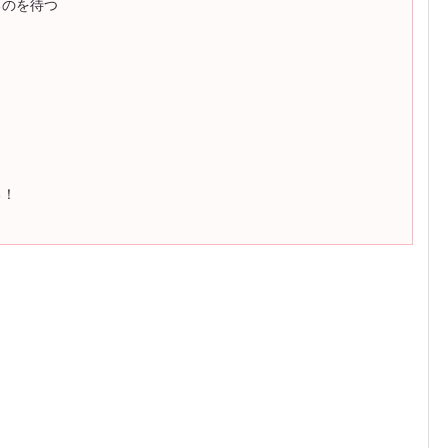
るのを待つ
る！