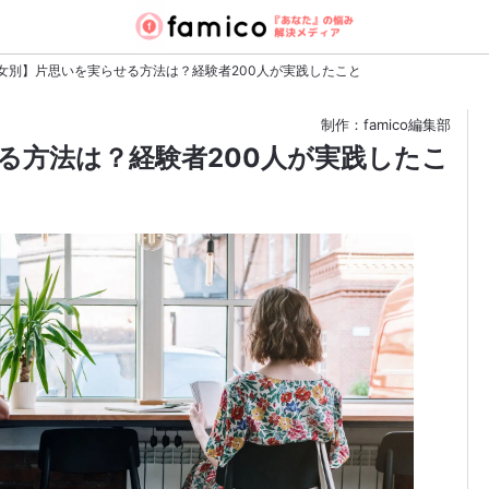
女別】片思いを実らせる方法は？経験者200人が実践したこと
制作：famico編集部
る方法は？経験者200人が実践したこ