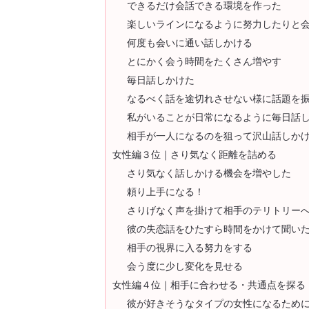
できるだけ会話できる環境を作った
楽しいラインになるように努力したりと
何度も会いに通い話しかける
とにかく会う時間をたくさん増やす
毎日話しかけた
なるべく話を途切れさせない様に話題を
私がいることが日常になるように毎日話
相手が一人になるのを狙って沢山話しか
女性編３位｜さり気なく距離を詰める
さり気なく話しかける機会を増やした
頼り上手になる！
さりげなく声を掛けて相手のテリトリー
彼の失恋話をひたすら時間をかけて聞い
相手の視界に入る努力をする
会う度に少し変化を見せる
女性編４位｜相手に合わせる・共通点を探る
彼が好きそうなタイプの女性になるため