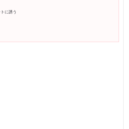
ートに誘う