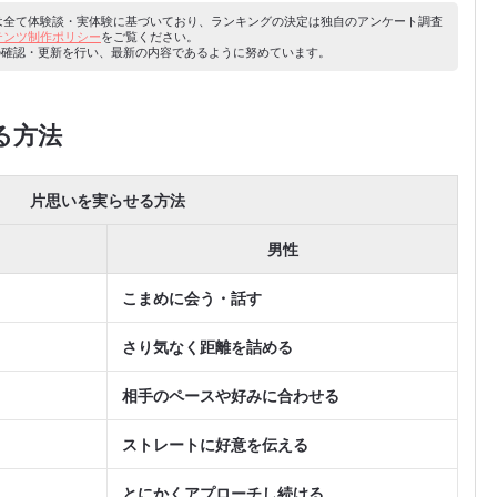
容は全て体験談・実体験に基づいており、ランキングの決定は独自のアンケート調査
ンテンツ制作ポリシー
をご覧ください。
り内容の確認・更新を行い、最新の内容であるように努めています。
る方法
片思いを実らせる方法
男性
こまめに会う・話す
さり気なく距離を詰める
相手のペースや好みに合わせる
ストレートに好意を伝える
とにかくアプローチし続ける