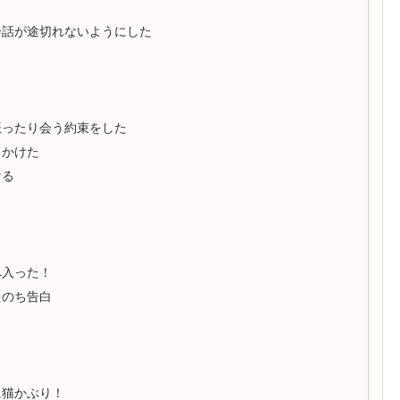
会話が途切れないようにした
振ったり会う約束をした
しかけた
ける
へ入った！
たのち告白
に猫かぶり！