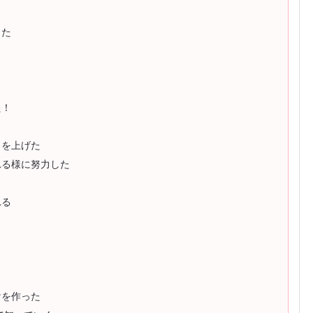
った
た！
力を上げた
れる様に努力した
れる
けを作った