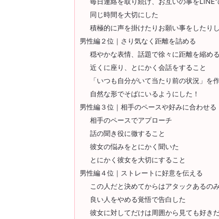
毎日連絡を取り続け、お互いの事をLINE
同じ時間を大切にした
積極的に声を掛けたりお願い事をしたり
男性編２位｜さり気なく距離を詰める
穏やかな表情、話題で徐々に距離を縮め
近くに座り、とにかく会話をすること
「いつも自分がいて当たり前の状況」を
自然な形でそばにいるようにした！
男性編３位｜相手のペースや好みに合わせる
相手のペースでアプローチ
話の聞き役に徹すること
彼女の悩みをとにかく聞いた
とにかく彼女を大切にすること
男性編４位｜ストレートに好意を伝える
この人だと決めてからはアタックあるの
良い人をやめる覚悟で告白した
彼女に対してだけは周囲から見ても好き