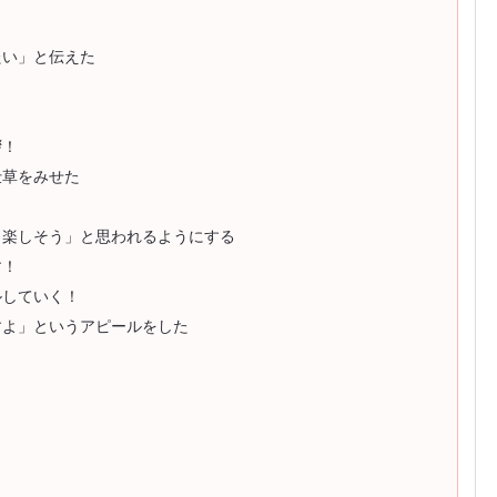
たい」と伝えた
拶！
仕草をみせた
ら楽しそう」と思われるようにする
す！
ルしていく！
すよ」というアピールをした