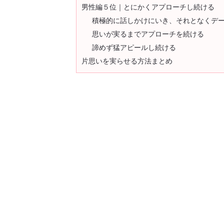
男性編５位｜とにかくアプローチし続ける
積極的に話しかけにいき、それとなくデ
思いが実るまでアプローチを続ける
諦めず猛アピールし続ける
片思いを実らせる方法まとめ