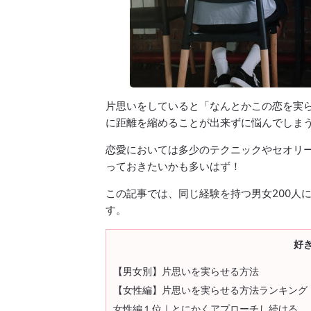
片思いをしていると「なんとかこの恋を実
に距離を縮めることが出来ずに悩んでしま
恋愛においては多少のテクニックやセオリ
っておきたいかも多いはず！
この記事では、同じ経験を持つ男女200人
す。
好
【男女別】片思いを実らせる方法
【女性編】片思いを実らせる方法ランキング
女性編１位｜とにかくアプローチし続ける