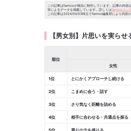
この記事はfamicoが独自に制作しています。記事の内
等によるデータを掲載しています。詳しくは
famicoコ
この記事は2024/04/03時点でfamico編集部によ
【男女別】片思いを実らせ
順位
女性
1位
とにかくアプローチし続ける
2位
こまめに会う・話す
3位
さり気なく距離を詰める
4位
相手に合わせる・共通点を探る
5位
周りの力を借りる