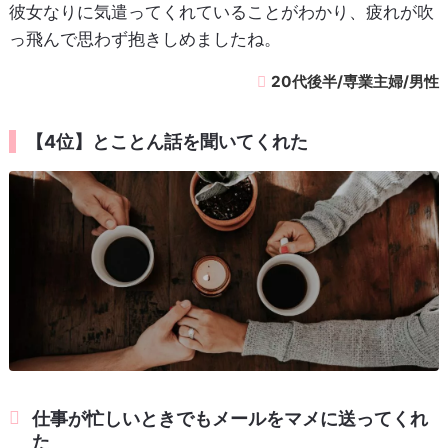
彼女なりに気遣ってくれていることがわかり、疲れが吹
っ飛んで思わず抱きしめましたね。
20代後半/専業主婦/男性
【4位】とことん話を聞いてくれた
仕事が忙しいときでもメールをマメに送ってくれ
た