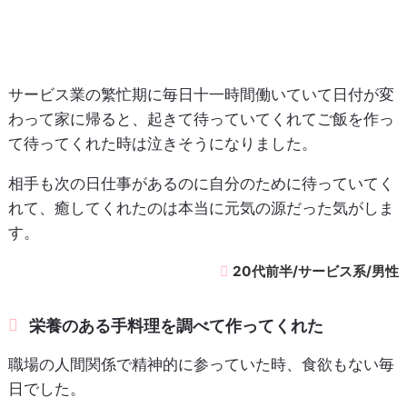
サービス業の繁忙期に毎日十一時間働いていて日付が変
わって家に帰ると、起きて待っていてくれてご飯を作っ
て待ってくれた時は泣きそうになりました。
相手も次の日仕事があるのに自分のために待っていてく
れて、癒してくれたのは本当に元気の源だった気がしま
す。
20代前半/サービス系/男性
栄養のある手料理を調べて作ってくれた
職場の人間関係で精神的に参っていた時、食欲もない毎
日でした。