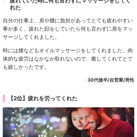
疲れていた時に何も言わずにマッサージをしてく
れた
自分の仕事上、肩や腰に負担があってとても疲れやすい
事が多く、疲れた顔をしていたら何も言わずに肩をマッ
サージしてくれました。
時には腰などもオイルマッサージをしてくれました。肉
体的な疲労はなかなか取れないので、癒してくれてとて
も嬉しかったです。
30代後半/自営業/男性
【2位】疲れを労ってくれた