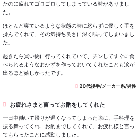
たのに疲れてゴロゴロしてしまっている時がありまし
た。
ほとんど寝ているような状態の時に怒らずに優しく手を
揉んでくれて、その気持ち良さに深く眠ってしまいまし
た。
起きたら買い物に行ってくれていて、チンしてすぐに食
べられるようなおかずを作っておいてくれたことも涙が
出るほど嬉しかったです。
20代後半/メーカー系/男性
お疲れさまと言ってお酌をしてくれた
一日中働いて帰りが遅くなってしまった際に、手料理を
振る舞ってくれ、お酌までしてくれて、お疲れ様と言っ
てもらったことに感動しました。