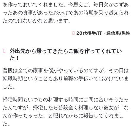
を作っておいてくれました。今思えば、毎日欠かさずあ
ったあの食事があったおかげであの時期を乗り越えられ
たのではないかなと思います。
20代後半/IT・通信系/男性
外出先から帰ってきたらご飯を作ってくれてい
た！
普段は全ての家事を僕がやっているのですが、その日は
転職時期ということもあり前職の手伝いで出かけていま
した。
帰宅時間もいつもの料理する時間には間に合いそうだっ
たんですが、帰宅したら普段全く料理しない彼女が「な
んか作っちゃった」と照れながらに報告してくれまし
た。