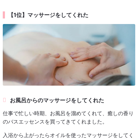
【1位】マッサージをしてくれた
お風呂からのマッサージをしてくれた
仕事で忙しい時期、お風呂を溜めてくれて、癒しの香り
のバスエッセンスを買ってきてくれました。
入浴から上がったらオイルを使ったマッサージをしてく