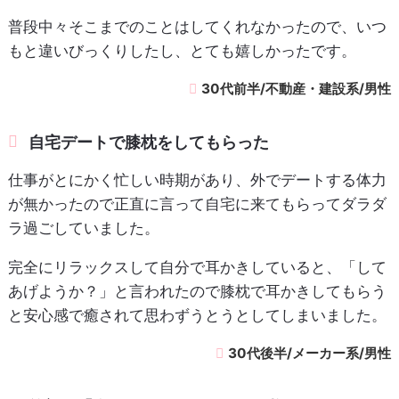
普段中々そこまでのことはしてくれなかったので、いつ
もと違いびっくりしたし、とても嬉しかったです。
30代前半/不動産・建設系/男性
自宅デートで膝枕をしてもらった
仕事がとにかく忙しい時期があり、外でデートする体力
が無かったので正直に言って自宅に来てもらってダラダ
ラ過ごしていました。
完全にリラックスして自分で耳かきしていると、「して
あげようか？」と言われたので膝枕で耳かきしてもらう
と安心感で癒されて思わずうとうとしてしまいました。
30代後半/メーカー系/男性