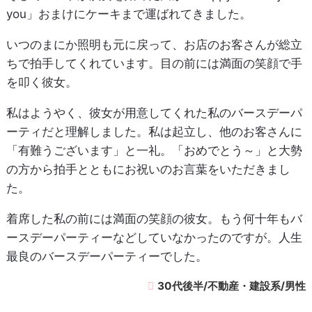
you」おまけにケーキまで運ばれてきました。
いつのまにか照明も元に戻って、お店のお客さんが総立
ちで拍手してくれています。目の前には満面の笑顔で手
を叩く彼女。
私はようやく、彼女が用意してくれた私のバースデーパ
ーティだと理解しました。私は起立し、他のお客さんに
「有難うございます」と一礼。「おめでとう～」と大勢
の方から拍手とともにお祝いのお言葉をいただきまし
た。
着席した私の前には満面の笑顔の彼女。もう何十年もバ
ースデーパーティーなどしていなかったのですが。人生
最良のバースデーパーティーでした。
30代後半/不動産・建設系/男性