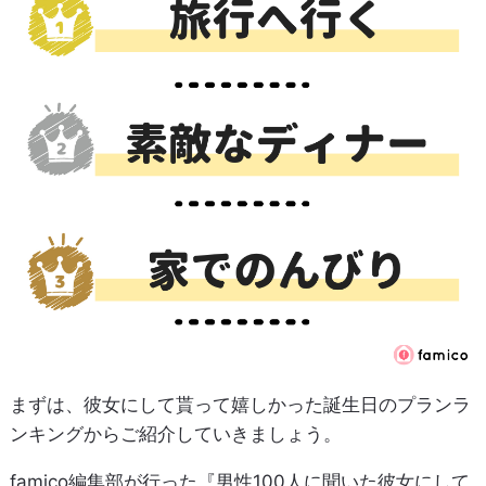
まずは、彼女にして貰って嬉しかった誕生日のプランラ
ンキングからご紹介していきましょう。
famico編集部が行った『男性100人に聞いた彼女にして