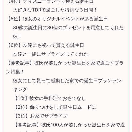
【4位】ディズニーランドで迎える誕生日
大好きなTDRで過ごした特別な３日間！
【5位】彼女のオリジナルイベントがある誕生日
30歳の誕生日に30個のプレゼントを用意してくれた
彼！
【6位】友達にも祝って貰える誕生日
友達と一緒にサプライズしてくれた
【参考記事】彼氏が嬉しかった誕生日を家で過ごすプラ
ン特集！
彼女にして貰って感動した家での誕生日プランラン
キング
【1位】彼女の手料理でおもてなし
【2位】飾りつけをして誕生日ムードに
【3位】お家でサプライズ
【参考記事】彼氏100人が嬉しかった誕生日を家で過