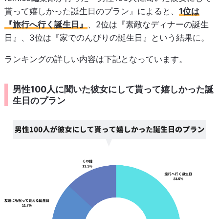
貰って嬉しかった誕生日のプラン』によると、
1位は
『旅行へ行く誕生日』
、2位は『素敵なディナーの誕生
日』、3位は『家でのんびりの誕生日』という結果に。
ランキングの詳しい内容は下記となっています。
男性100人に聞いた彼女にして貰って嬉しかった誕
生日のプラン