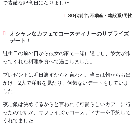
で素敵な記念日になりました。
30代前半/不動産・建設系/男性
オシャレなカフェでコースディナーのサプライズ
デート！
誕生日の前の日から彼女の家で一緒に過ごし、彼女が作
ってくれた料理を食べて過ごしました。
プレゼントは明日渡すからと言われ、当日は朝からお出
かけ、2人で洋服を見たり、何気ないデートをしていま
した。
夜ご飯は決めてるからと言われて可愛らしいカフェに行
ったのですが、サプライズでコースディナーを予約して
くれてました。