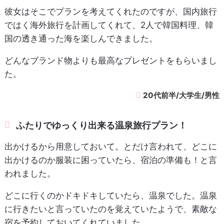
彼女はそこでプランを考えてくれたのですが、国内旅行
ではく海外旅行を計画してくれて、2人で韓国料理、韓
国の透き通った海を楽しんできました。
どんなブランド物よりも最高なプレゼントをもらいまし
た。
20代前半/大学生/男性
ふたりでゆっくり出来る温泉旅行プラン！
出かけるから用意しておいて。とだけ言われて、どこに
出かけるのか服装に困っていたら、宿泊の準備も！と言
われました。
どこに行くのかドキドキしていたら、温泉でした。温泉
に行きたいと言っていたのを覚えていたようで、素敵な
宿を予約しておいてくれていました。