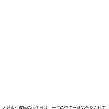
大好きな彼氏の誕生日は、一年の中で一番気合を入れて