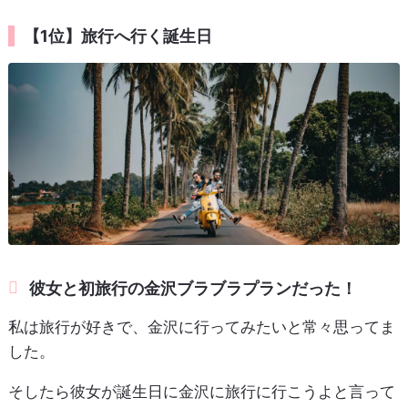
【1位】旅行へ行く誕生日
彼女と初旅行の金沢ブラブラプランだった！
私は旅行が好きで、金沢に行ってみたいと常々思ってま
した。
そしたら彼女が誕生日に金沢に旅行に行こうよと言って