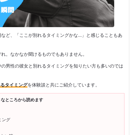
期など、「ここが別れるタイミングかな…」と感じることもあ
ぞれ。なかなか聞けるものでもありません。
中の男性の彼女と別れるタイミングを知りたい方も多いのでは
れるタイミング
を体験談と共にご紹介しています。
きなところから読めます
ミング