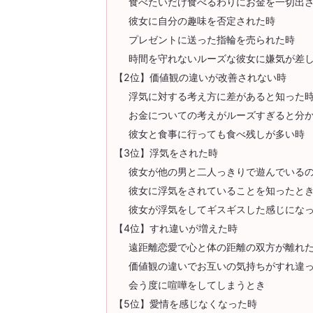
食べたいだけ食べるわりにお金を一切出
彼女に自分の趣味を否定された時
プレゼントに送った指輪を売られた時
時間を守れないルーズな彼女に嫌気が差
【2位】価値観の違いが改善されない時
浮気に対する考え方に差があると知った
お金についての考えがルーズすぎると分
彼女と食事に行っても食べ残しが多い時
【3位】浮気をされた時
彼女が他の男と二人っきりで遊んでいる
彼女に浮気をされていることを知ったと
彼女が浮気をしてギスギスした感じにな
【4位】すれ違いが増えた時
遠距離恋愛で心と体の距離の双方が離れ
価値観の違いでお互いの気持ちがすれ違
会う度に喧嘩をしてしまうとき
【5位】愛情を感じなくなった時