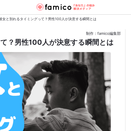
彼女と別れるタイミングって？男性100人が決意する瞬間とは
制作：famico編集部
て？男性100人が決意する瞬間とは