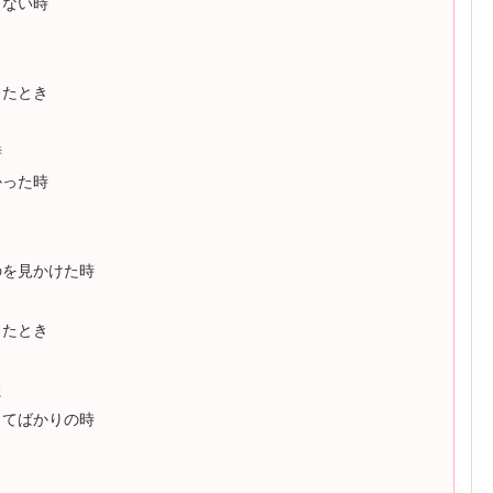
さない時
したとき
時
かった時
のを見かけた時
き
ったとき
た
ってばかりの時