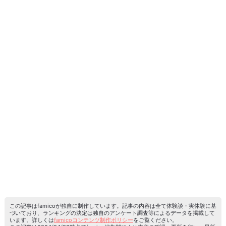
この記事はfamicoが独自に制作しています。記事の内容は全て体験談・実体験に基
づいており、ランキングの決定は独自のアンケート調査等によるデータを掲載して
います。詳しくは
famicoコンテンツ制作ポリシー
をご覧ください。