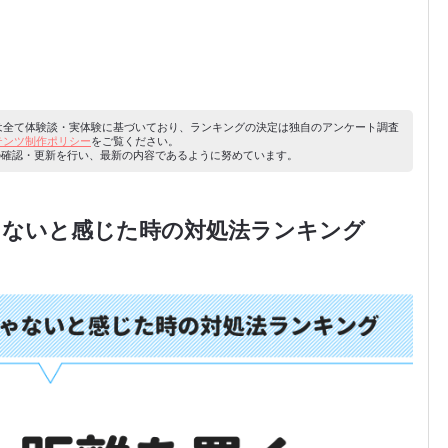
容は全て体験談・実体験に基づいており、ランキングの決定は独自のアンケート調査
ンテンツ制作ポリシー
をご覧ください。
り内容の確認・更新を行い、最新の内容であるように努めています。
ゃないと感じた時の対処法ランキング