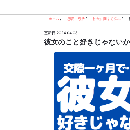
ホーム
/
恋愛・恋活
/
彼女に関する悩み
/
更新日:2024.04.03
彼女のこと好きじゃないか