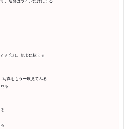
せず、連絡はラインだけにする
ったん忘れ、気楽に構える
、写真をもう一度見てみる
を見る
探る
知る