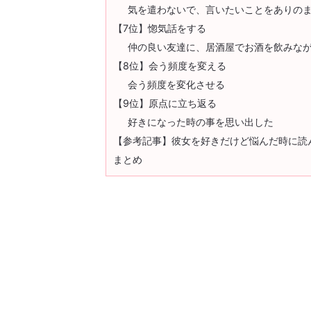
気を遣わないで、言いたいことをありの
【7位】惚気話をする
仲の良い友達に、居酒屋でお酒を飲みな
【8位】会う頻度を変える
会う頻度を変化させる
【9位】原点に立ち返る
好きになった時の事を思い出した
【参考記事】彼女を好きだけど悩んだ時に読
まとめ