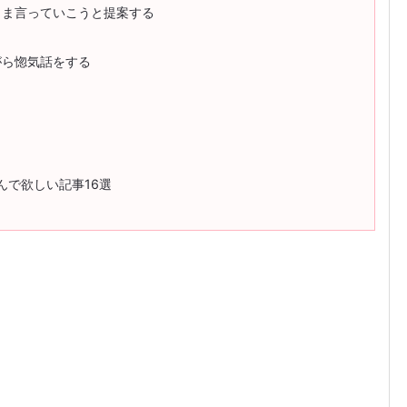
まま言っていこうと提案する
がら惚気話をする
んで欲しい記事16選