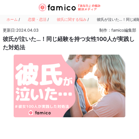
ホーム
/
恋愛・恋活
/
彼氏に関する悩み
/
彼氏が泣いた…！同じ経験
更新日:2024.04.03
制作：famico編集部
彼氏が泣いた…！同じ経験を持つ女性100人が実践し
た対処法