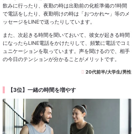
飲みに行ったり、夜勤の時は出勤前の化粧準備の1時間
で電話をしたり、夜勤明けの時は「おつかれ〜」等のメ
ッセージをLINEで送ったりしています。
また、次起きる時間を聞いておいて、彼女が起きる時間
になったらLINE電話をかけたりして、頻繁に電話でコミ
ュニケーションを取っています。声を聞けるので、相手
の今日のテンションが分かることがメリットです。
20代前半/大学生/男性
【3位】一緒の時間を増やす