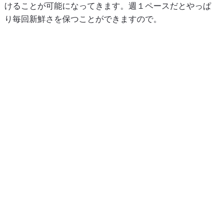
けることが可能になってきます。週１ペースだとやっぱ
り毎回新鮮さを保つことができますので。