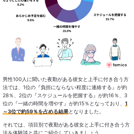
男性100人に聞いた夜勤がある彼女と上手に付き合う方
法では、1位の『負担にならない程度に連絡する』が約
28％、2位の『スケジュールを把握する』が約16％、3
位の『一緒の時間を増やす』が約15％となっており、
1
～3位で約59％を占める結果
となりました。
それでは、項目別で夜勤がある彼女と上手に付き合う方
法を体験談と共にご紹介していきましょう。