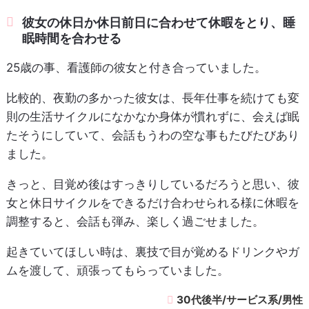
彼女の休日か休日前日に合わせて休暇をとり、睡
眠時間を合わせる
25歳の事、看護師の彼女と付き合っていました。
比較的、夜勤の多かった彼女は、長年仕事を続けても変
則の生活サイクルになかなか身体が慣れずに、会えば眠
たそうにしていて、会話もうわの空な事もたびたびあり
ました。
きっと、目覚め後はすっきりしているだろうと思い、彼
女と休日サイクルをできるだけ合わせられる様に休暇を
調整すると、会話も弾み、楽しく過ごせました。
起きていてほしい時は、裏技で目が覚めるドリンクやガ
ムを渡して、頑張ってもらっていました。
30代後半/サービス系/男性