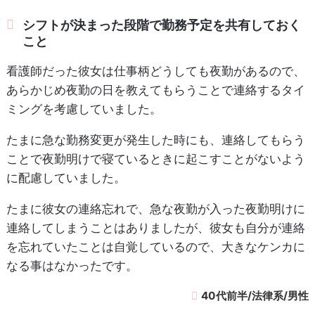
シフトが決まった段階で勤務予定を共有しておく
こと
看護師だった彼女は仕事柄どうしても夜勤があるので、
あらかじめ夜勤の日を教えてもらうことで連絡するタイ
ミングを考慮していました。
たまに急な勤務変更が発生した時にも、連絡してもらう
ことで夜勤明けで寝ているときに起こすことがないよう
に配慮していました。
たまに彼女の連絡忘れで、急な夜勤が入った夜勤明けに
連絡してしまうことはありましたが、彼女も自分が連絡
を忘れていたことは自覚しているので、大きなケンカに
なる事はなかったです。
40代前半/法律系/男性