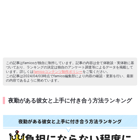
この記事はfamicoが独自に制作しています。記事の内容は全て体験談・実体験に基
づいており、ランキングの決定は独自のアンケート調査等によるデータを掲載して
います。詳しくは
famicoコンテンツ制作ポリシー
をご覧ください。
この記事は2024/04/03時点でfamico編集部により内容の確認・更新を行い、最新
の内容であるように努めています。
夜勤がある彼女と上手に付き合う方法ランキング