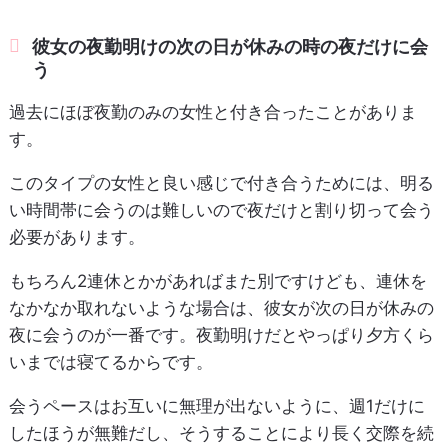
彼女の夜勤明けの次の日が休みの時の夜だけに会
う
過去にほぼ夜勤のみの女性と付き合ったことがありま
す。
このタイプの女性と良い感じで付き合うためには、明る
い時間帯に会うのは難しいので夜だけと割り切って会う
必要があります。
もちろん2連休とかがあればまた別ですけども、連休を
なかなか取れないような場合は、彼女が次の日が休みの
夜に会うのが一番です。夜勤明けだとやっぱり夕方くら
いまでは寝てるからです。
会うペースはお互いに無理が出ないように、週1だけに
したほうが無難だし、そうすることにより長く交際を続