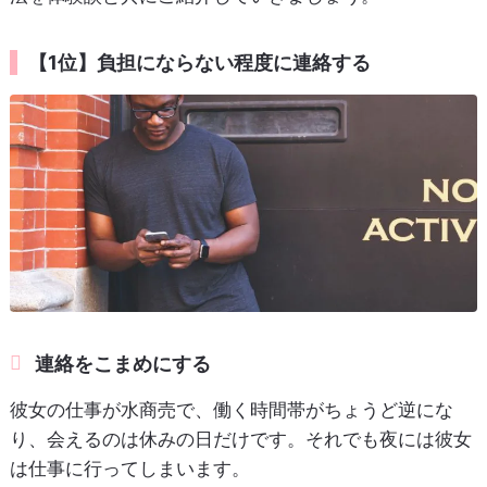
【1位】負担にならない程度に連絡する
連絡をこまめにする
彼女の仕事が水商売で、働く時間帯がちょうど逆にな
り、会えるのは休みの日だけです。それでも夜には彼女
は仕事に行ってしまいます。