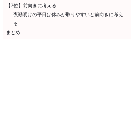
【7位】前向きに考える
夜勤明けの平日は休みが取りやすいと前向きに考え
る
まとめ