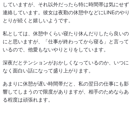
していますが、それ以外だったら特に時間帯は気にせず
連絡しています。彼女は夜勤の休憩中などにLINEのやり
とりが続くと嬉しいようです。
私としては、休憩中くらい寝たり休んだりしたら良いの
にと思いますが、「仕事が終わってから寝る」と言って
いるので、他愛もないやりとりをしています。
深夜だとテンションがおかしくなっているのか、いつに
なく面白い話になって盛り上がります。
あまりに休憩が遅い時間帯だと、私の翌日の仕事にも影
響してしまうので限度がありますが、相手のためならあ
る程度は頑張れます。