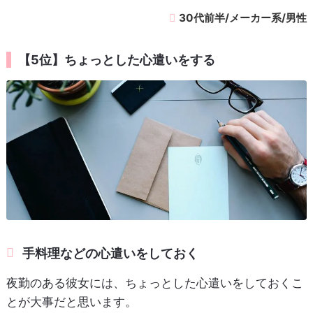
30代前半/メーカー系/男性
【5位】ちょっとした心遣いをする
手料理などの心遣いをしておく
夜勤のある彼女には、ちょっとした心遣いをしておくこ
とが大事だと思います。