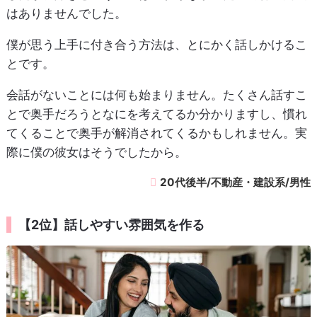
はありませんでした。
僕が思う上手に付き合う方法は、とにかく話しかけるこ
とです。
会話がないことには何も始まりません。たくさん話すこ
とで奥手だろうとなにを考えてるか分かりますし、慣れ
てくることで奥手が解消されてくるかもしれません。実
際に僕の彼女はそうでしたから。
20代後半/不動産・建設系/男性
【2位】話しやすい雰囲気を作る