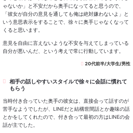
ゃないか」と不安だから奥手になってると思うので、
「彼女が自分の意見を通しても俺は絶対嫌わないよ」と
いう意思表示をすることで、徐々に奥手じゃなくなって
くると思います。
意見を自由に言えないような不安を与えてしまっている
自分が悪いんだ、という考えで常に行動しています。
20代前半/大学生/男性
相手の話しやすいスタイルで徐々に会話に慣れて
もらう
当時付き合っていた奥手の彼女は、直接会って話すのが
苦手なようでしたが、LINEだと結構世間話とか趣味の話
とかをしてくれたので、付き合って最初の方はLINEの会
話が主でした。