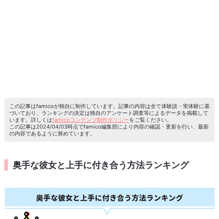
この記事はfamicoが独自に制作しています。記事の内容は全て体験談・実体験に基
づいており、ランキングの決定は独自のアンケート調査等によるデータを掲載して
います。詳しくは
famicoコンテンツ制作ポリシー
をご覧ください。
この記事は2024/04/03時点でfamico編集部により内容の確認・更新を行い、最新
の内容であるように努めています。
奥手な彼女と上手に付き合う方法ランキング