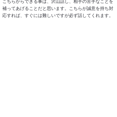
こちらからできる事は、沢山話し、相手の苦手なことを
補ってあげることだと思います。こちらが誠意を持ち対
応すれば、すぐには難しいですが必ず話してくれます。