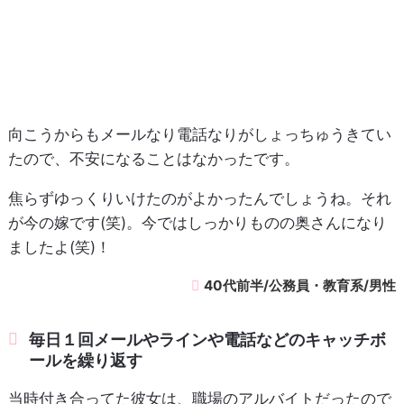
向こうからもメールなり電話なりがしょっちゅうきてい
たので、不安になることはなかったです。
焦らずゆっくりいけたのがよかったんでしょうね。それ
が今の嫁です(笑)。今ではしっかりものの奥さんになり
ましたよ(笑)！
40代前半/公務員・教育系/男性
毎日１回メールやラインや電話などのキャッチボ
ールを繰り返す
当時付き合ってた彼女は、職場のアルバイトだったので