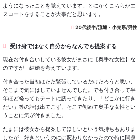
ようになったことを覚えています。とにかくこちらがエ
スコートをすることが大事だと思います。
20代後半/流通・小売系/男性
受け身ではなく自分からなんでも提案する
現在お付き合いしている彼女がまさに【奥手な女性】な
のですが、結婚を考えています。
付き合った当初はただ緊張しているだけだろうと思い、
そこまで気にはしていませんでした。でも付き合って半
年ほど経ってもデートに誘ってきたり、「どこかに行き
たい」等の話は出てこず、そこで初めて奥手な女性とい
うことに気が付きました。
たまには彼女から提案してほしいという気持ちもありま
したが、好きというのには変わりなかったので特に問題