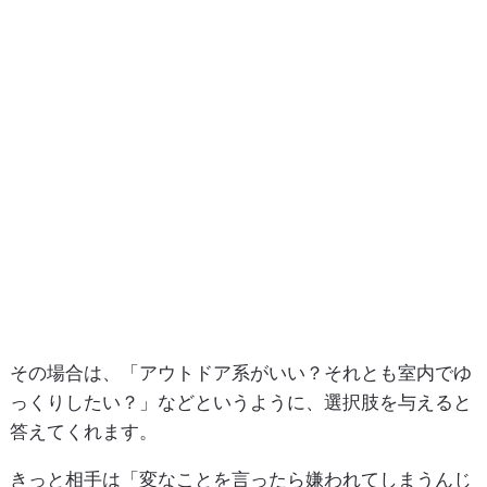
その場合は、「アウトドア系がいい？それとも室内でゆ
っくりしたい？」などというように、選択肢を与えると
答えてくれます。
きっと相手は「変なことを言ったら嫌われてしまうんじ