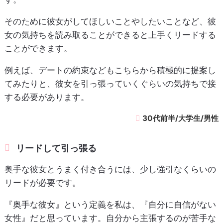
そのために彼女がしてほしいことやしたいことなど、彼
女の気持ちを読み取ることができると上手くリードする
ことができます。
例えば、デートの約束などもこちらから積極的に提案し
てみたりと、彼女を引っ張っていくぐらいの気持ちで接
する必要があります。
30代前半/大学生/男性
リードして引っ張る
奥手な彼女とうまく付き合うには、少し強引なくらいの
リードが必要です。
『奥手な彼女』という定義を私は、『自分に自信がない
女性』だと思っています。自分から主張するのが苦手な