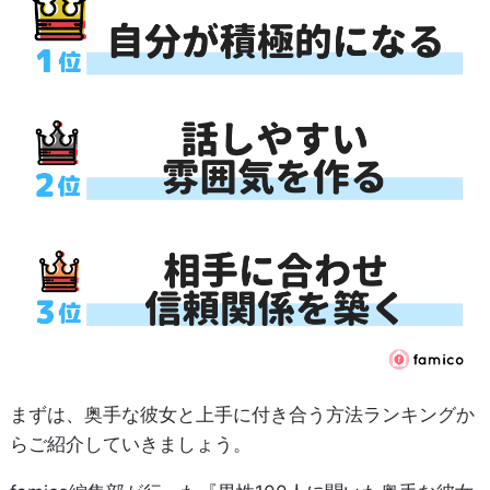
まずは、奥手な彼女と上手に付き合う方法ランキングか
らご紹介していきましょう。